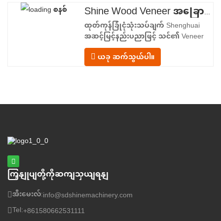
ပေးသည်။ အစာကျွေးသည့်အပိုင်း– အဝင်
Shine Wood Veneer အခြောက်ခံစက် - ထုတ်ကုန် အပ်လုဒ်ပုံစံကို အပြီးသတ်ပါ။
သယ်ယူကိရိယာတစ်ခုနှင့် ဗီနီယာစာရွက်
ထုတ်ကုန်ခြုံငုံသုံးသပ်ချက် Shenghuai
တစ်ခုစီကို အခြောက်ခံခန်းထဲသို့
အဆင့်မြင့်နည်းပညာဖြင့် သင်၏ Veneer
အခြောက်ခံခြင်းလုပ်ငန်းစဉ်ကို ပြုပြင်
ယခု ဆက်သွယ်ပါ။
ပြောင်းလဲပါ။ Shine Roller ၊ Veneer
အခြောက်ခံစက် အောင်မြင်မှုကို ကိုယ်စား
ပြုသည်။ သစ်သား veneer အပြောင်းအလဲ
နဲ့နည်းပညာ။ အထပ်သားထုတ်လုပ်သူများ၊
veneer ကြိတ်စက်များနှင့်
ကြှနျုပျတို့ကိုဆကျသှယျရနျ
အီးမေးလ်:
info@sdshinemachinery.com
Tel:
+861580662531111