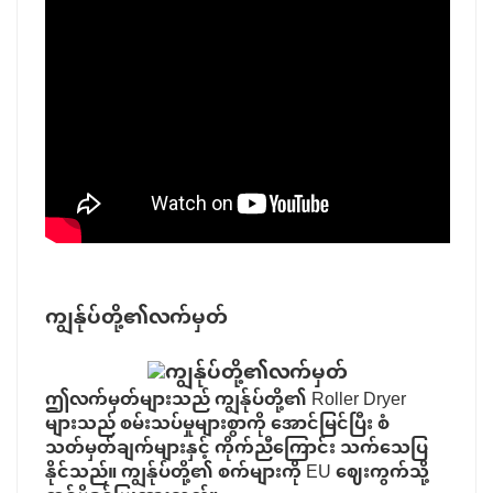
ကျွန်ုပ်တို့၏လက်မှတ်
ဤလက်မှတ်များသည် ကျွန်ုပ်တို့၏ Roller Dryer
များသည် စမ်းသပ်မှုများစွာကို အောင်မြင်ပြီး စံ
သတ်မှတ်ချက်များနှင့် ကိုက်ညီကြောင်း သက်သေပြ
နိုင်သည်။ ကျွန်ုပ်တို့၏ စက်များကို EU ဈေးကွက်သို့