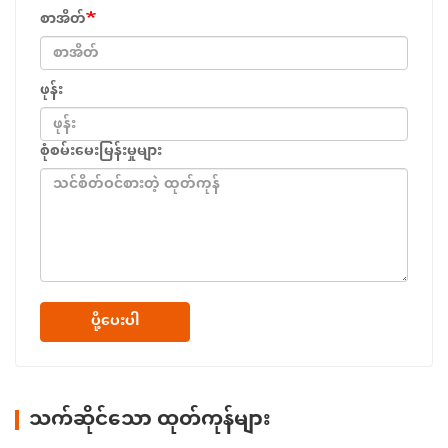
စာအိတ်
ဖုန်း
စုံစမ်းမေးမြန်းမှုများ
ပို့ပေးပါ
သက်ဆိုင်သော ထုတ်ကုန်များ