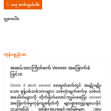
24 နာရီအွန်လိုင်းဝန်ဆောင်မှု (WhatsApp: 0086-
ယခု ဆက်သွယ်ပါ။
15806625431)
မျှဝေပါ။:
ကုန်ပစ္စည်းအသေးစိတ်
အထပ်သားကြိတ်စက် Veneer အခြောက်ခံ
ခြင်း။
Shine 4 deck veneer လေမှုတ်စက်တွင် အမျိုးမျိုး
သော စွန့်ပစ်သစ်သားများ၊ သစ်လုံးဖျက်စက်မှ သစ်ပင်
အခေါက်များကို တိုက်ရိုက်လောင်ကျွမ်းစေပြီး veneer
အခြောက်ခံမှုကုန်ကျစရိတ်ကို များစွာလျှော့ချပေးနိုင်
သည့်အပြင် အခြားအပူအရင်းအမြစ်များ (အပူ