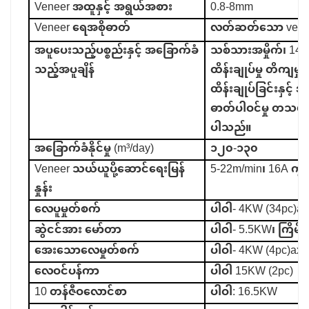
Veneer အထူနှင့် အရွယ်အစား
0.8-8mm
Veneer ရေအစိုဓာတ်
လတ်ဆတ်သော veneer
အပူပေးသည့်ပစ္စည်းနှင့် အခြောက်ခံ
သစ်သားအမှိုက်၊ 140-2
သည့်အပူချိန်
ထိန်းချုပ်မှု တိကျမ
ထိန်းချုပ်ခြင်းနှင့် 
ဓာတ်ပါဝင်မှု တသမတ
ပါသည်။
အခြောက်ခံနိုင်မှု (m³/day)
၁၂၀-၁၃၀
Veneer သယ်ယူပို့ဆောင်ရေးမြန်
5-22m/min၊ 16A ကွ
နှုန်း
လေပူမှုတ်စက်
ပါဝါ- 4KW (34pc)ax
ဆွဲငင်အား မော်တာ
ပါဝါ- 5.5KW၊ ကြိမ်နှုန
အေးသောလေမှုတ်စက်
ပါဝါ- 4KW (4pc)axia
လေဝင်ပန်ကာ
ပါဝါ 15KW (2pc)
10 တန်ဇီဝလောင်စာ
ပါဝါ: 16.5KW