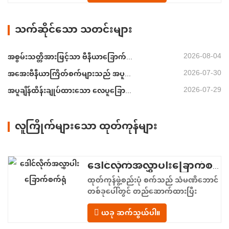
ညီမညာသော အစိုဓာတ်ပါဝင်မှု၊ စွမ်းအင်မ
လုံလောက်မှုနှင့် ကွဲထွက်ခြင်း၊ ကွဲအက်ခြင်း
သက်ဆိုင်သော သတင်းများ
သို့မဟုတ် အရောင်ပြောင်းခြင်းကဲ့သို့သော
ချို့ယွင်းချက်များ ဖြစ်နိုင်ခြေ။…
2026-08-04
အစွမ်းသတ္တိအားဖြင့်သာ ဗီနီယာခြောက်စက်များကို အရွယ်အစားသတ်မှတ်ခြင်းမပြုပါနှင့်
2026-07-30
အအေးဗီနီယာကြိတ်စက်များသည် အပူပိုမပေးမီ လေထုတ်ယူရန် လိုအပ်သည်
2026-07-29
အပူချိန်ထိန်းချုပ်ထားသော လေပူခြောက်ခြင်းဖြင့် ဗီနီယာပို့ဆောင်မှုကို တည်ငြိမ်စွာထိန်းသိမ်းပါ
လူကြိုက်များသော ထုတ်ကုန်များ
ဒေါင်လိုက်အလွှာပါးခြောက်စက်ရုံ
ထုတ်ကုန်ဖွဲ့စည်းပုံ စက်သည် သံမဏိဘောင်
တစ်ခုပေါ်တွင် တည်ဆောက်ထားပြီး
အစာကျွေးခြင်းမှ ထုတ်လွှတ်ခြင်းအထိ
ယခု ဆက်သွယ်ပါ။
မျဉ်းဖြောင့်စီးဆင်းမှုဖြင့် စီစဉ်ထားသော
ပေါင်းစပ်လုပ်ဆောင်ချက်ဇုန်လေးခုကို ပံ့ပိုး