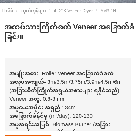
အိမ်
ထုတ်ကုန်များ
4 DCK Veneer Dryer
5M3 / H
အထပ်သားကြိတ်စက် Veneer အခြောက်ခံ
VENEEER DRNEEER Dryer
အထပ်သားကြိတ်စက် Veneer
ခြင်း။
အခြောက်ခံခြင်း။
အမျိုးအစား- Roller Veneer အခြောက်ခံစက်
အလုပ်အကျယ်- 3m/3.5m/3.75m/3.9m/4.5m/6m
(အခြားစိတ်ကြိုက်အရွယ်အစားများ ရနိုင်သည်)
Veneer အထူ: 0.8-8mm
အပူပေးအပိုင်း အရှည် : 34m
အခြောက်ခံနိုင်မှု (m³/day): 120-130
အပူအရင်းအမြစ်- Biomass Burner (အခြား
ရွေးချယ်စရာများ ရနိုင်သည်)