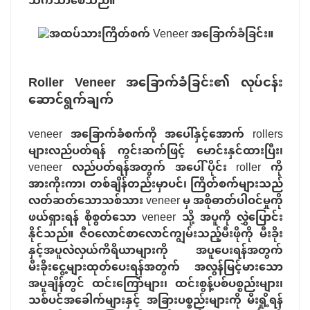
သက်သာစေသည်။
Roller Veneer အခြောက်ခံခြင်း၏ လုပ်ငန်း
ဆောင်ရွက်ချက်
veneer အခြောက်ခံစက်ကို အပေါ်နှင့်အောက် rollers
များလည်ပတ်ရန် ကွင်းဆက်ဖြင့် မောင်းနှင်ထားပြီး၊
veneer လည်ပတ်ရန်အတွက် အပေါ်ပိုင်း roller ကို
အားကိုးကာ၊ တစ်ချိန်တည်းမှာပင်၊ ကြိတ်စက်များသည်
လတ်ဆတ်သောသစ်သား veneer မှ အစိုဓာတ်ပါဝင်မှုကို
ဖယ်ရှားရန် စိုစွတ်သော veneer သို့ အပူကို လွှဲပြောင်း
နိုင်သည်။ ဇီဝလောင်စာလောင်ကျွမ်းသည့်မီးဖိုကို မီးခိုး
နှင့်အပူလဲလှယ်ကိရိယာများကို အပူပေးရန်အတွက်
မီးခိုးငွေ့များထုတ်ပေးရန်အတွက် အလွန်မြင့်မားသော
အပူချိန်တွင် ထင်းကြော်များ၊ ထင်းစွန့်ပစ်ပစ္စည်းများ၊
သစ်ပင်အခေါက်များနှင့် အခြားပစ္စည်းများကို မီးရှို့ရန်