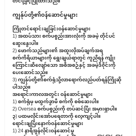
တင်ပို့ခွင့်ပြုထားသည်။
ကျွန်ုပ်တို့၏ဝန်ဆောင်မှုများ
ကြိုတင်ရောင်းချခြင်းဝန်ဆောင်မှုများ
1) အထပ်သား စက်ပစ္စည်းအားလုံးကို အခမဲ့ တိုင်ပင်
ဆွေးနွေးပါ။
2) ဖောက်သည်များ၏ အထူးလိုအပ်ချက်အရ
စက်ကိရိယာများကို ရွေးချယ်ရာတွင် ကူညီရန် ကျိုး
ကြောင်းဆီလျော်သော အစီအစဉ်နှင့် အခမဲ့ဒီဇိုင်းကို
ပေးဆောင်သည်။
3) ကျွန်ုပ်တို့၏စက်ရုံသို့လာရောက်လည်ပတ်ရန်ကြိုဆို
ပါသည်။
အရောင်းကာလအတွင်း ဝန်ဆောင်မှုများ
1) စက်ရုံမှ မထွက်ခွာမီ စက်ကို စစ်ဆေးပါ။
2) Oversea စက်ပစ္စည်းကို တပ်ဆင်ပြီး အမှားရှာပါ။
၃) ပထမလိုင်းအော်ပရေတာကို လေ့ကျင့်ပါ။
ရောင်းချပြီးနောက်ဝန်ဆောင်မှုများ
1) 24 နာရီအွန်လိုင်းဝန်ဆောင်မှု