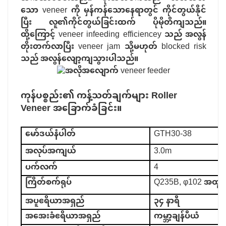
သော veneer ကို မှန်ကန်သောနေရာတွင် ကိုင်တွယ်နိုင်
ပြီး လူ၏ကိုင်တွယ်ခြင်းထက် ပိုမိုတိကျသည်။
ထို့ကြောင့် veneer infeeding efficiencey သည် အလွန်
တိုးတက်လာပြီး veneer jam သို့မဟုတ် blocked risk
သည် အလွန်လျော့ကျသွားပါသည်။
ကုန်ပစ္စည်း၏ ကန့်သတ်ချက်များ
Roller
Veneer အခြောက်ခံခြင်း။
မော်ဒယ်နံပါတ်
GTH30-38
အလုပ်အကျယ်
3.0m
ပက်လက်
4
ကြိတ်စက်ရုပ်
Q235B, φ102 အထူးရို
အပူဧရိယာအရှည်
၃၄ နာရီ
အအေးခံဧရိယာအရှည်
ကမ္ဘာ့ချန်ပီယံ