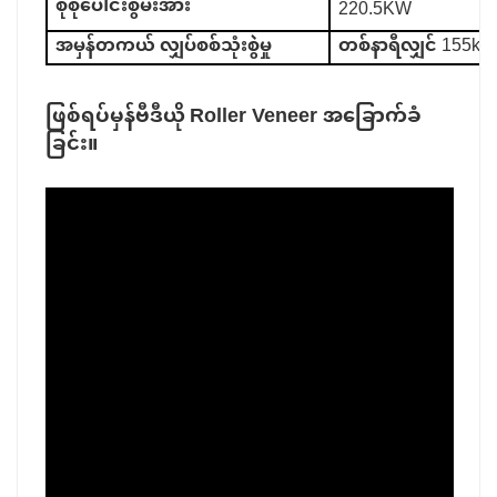
စုစုပေါင်းစွမ်းအား
220.5KW
အမှန်တကယ် လျှပ်စစ်သုံးစွဲမှု
တစ်နာရီလျှင် 155kwh
ဖြစ်ရပ်မှန်ဗီဒီယို
Roller Veneer အခြောက်ခံ
ခြင်း။