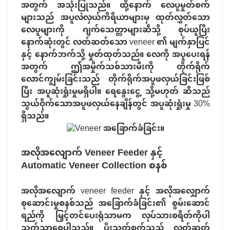
အတွက် အသုံးပြုသည်။ ထို့နောက် လေပူမှုတ်စက်
များသည် အပူလဲလှယ်ကိရိယာများမှ ထုတ်လွှတ်သော
လေပူများကို ဂျက်သေတ္တာများဆီသို့ စုပ်ယူပြီး
နောက်ဆုံးတွင် လတ်ဆတ်သော veneer ၏ မျက်နှာပြင်
နှင့် နောက်ဘက်သို့ မှုတ်ထုတ်သည်။ လေကို အပူပေးရန်
အတွက် ဤအမှိုက်သစ်သားမီးကို တိုက်ရိုက်
လောင်ကျွမ်းခြင်းသည် တိုက်ရိုက်အပူဖလှယ်ခြင်းဖြစ်
ပြီး အပူဆုံးရှုံးမှုမရှိပါ။ ရေနွေးငွေ့ သို့မဟုတ် ဆီသည်
သွယ်ဝိုက်သောအပူဖလှယ်နေချိန်တွင် အပူဆုံးရှုံးမှု 30%
ရှိသည်။
အလိုအလျောက် Veneer Feeder နှင့်
Automatic Veneer Collection စနစ်
အလိုအလျောက် veneer feeder နှင့် အလိုအလျှောက်
စုဆောင်းမှုစနစ်သည် အခြောက်ခံခြင်း၏ စွမ်းဆောင်
ရည်ကို မြှင့်တင်ပေးရုံသာမက လုပ်သားစရိတ်ကိုပါ
သက်သာစေပါသည်။ ပိုးသတ်စက်သည် လတ်ဆတ်