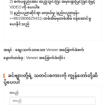
2) စက်ပစ္စည်းအား ထည့်သွင်းပြီး အမှားရှာပြင်ခြင်းဖြင့်
VIDEO ကို ပေးပါ။
3) နည်းပညာဆိုင်ရာ ဖလှယ်မှု (နည်းပညာဖုန်း-
++8615806625431) တစ်အိမ်မှတစ်အိမ် ဝန်ဆောင်မှု
ပေးနိုင်သည်
အရင် : စျေးသက်သာသော Veneer အခြောက်ခံစက်
နောက်တစ်ခု : Veneer အခြောက်ခံလိုင်း
ခင်ဗျားတို့ရဲ့ သတင်းစကားကို ကျွန်တော်တို့ဆီ
ပို့ပေးပါ
အမည်