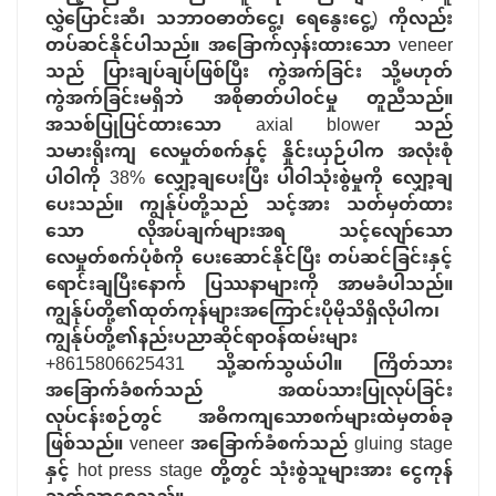
လွှဲပြောင်းဆီ၊ သဘာဝဓာတ်ငွေ့၊ ရေနွေးငွေ့) ကိုလည်း
တပ်ဆင်နိုင်ပါသည်။ အခြောက်လှန်းထားသော veneer
သည် ပြားချပ်ချပ်ဖြစ်ပြီး ကွဲအက်ခြင်း သို့မဟုတ်
ကွဲအက်ခြင်းမရှိဘဲ အစိုဓာတ်ပါဝင်မှု တူညီသည်။
အသစ်ပြုပြင်ထားသော axial blower သည်
သမားရိုးကျ လေမှုတ်စက်နှင့် နှိုင်းယှဉ်ပါက အလုံးစုံ
ပါဝါကို 38% လျှော့ချပေးပြီး ပါဝါသုံးစွဲမှုကို လျှော့ချ
ပေးသည်။ ကျွန်ုပ်တို့သည် သင့်အား သတ်မှတ်ထား
သော လိုအပ်ချက်များအရ သင့်လျော်သော
လေမှုတ်စက်ပုံစံကို ပေးဆောင်နိုင်ပြီး တပ်ဆင်ခြင်းနှင့်
ရောင်းချပြီးနောက် ပြဿနာများကို အာမခံပါသည်။
ကျွန်ုပ်တို့၏ထုတ်ကုန်များအကြောင်းပိုမိုသိရှိလိုပါက၊
ကျွန်ုပ်တို့၏နည်းပညာဆိုင်ရာဝန်ထမ်းများ
+8615806625431 သို့ဆက်သွယ်ပါ။ ကြိတ်သား
အခြောက်ခံစက်သည် အထပ်သားပြုလုပ်ခြင်း
လုပ်ငန်းစဉ်တွင် အဓိကကျသောစက်များထဲမှတစ်ခု
ဖြစ်သည်။ veneer အခြောက်ခံစက်သည် gluing stage
နှင့် hot press stage တို့တွင် သုံးစွဲသူများအား ငွေကုန်