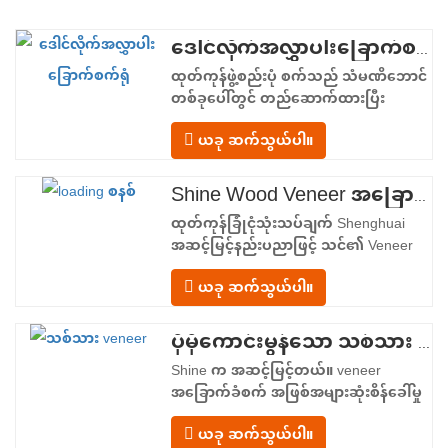
ဒေါင်လိုက်အလွှာပါးခြောက်စက်ရုံ
ထုတ်ကုန်ဖွဲ့စည်းပုံ စက်သည် သံမဏိဘောင်
တစ်ခုပေါ်တွင် တည်ဆောက်ထားပြီး
အစာကျွေးခြင်းမှ ထုတ်လွှတ်ခြင်းအထိ
ယခု ဆက်သွယ်ပါ။
မျဉ်းဖြောင့်စီးဆင်းမှုဖြင့် စီစဉ်ထားသော
ပေါင်းစပ်လုပ်ဆောင်ချက်ဇုန်လေးခုကို ပံ့ပိုး
ပေးသည်။ အစာကျွေးသည့်အပိုင်း– အဝင်
Shine Wood Veneer အခြောက်ခံစက် - ထုတ်ကုန် အပ်လုဒ်ပုံစံကို အပြီးသတ်ပါ။
သယ်ယူကိရိယာတစ်ခုနှင့် ဗီနီယာစာရွက်
ထုတ်ကုန်ခြုံငုံသုံးသပ်ချက် Shenghuai
တစ်ခုစီကို အခြောက်ခံခန်းထဲသို့…
အဆင့်မြင့်နည်းပညာဖြင့် သင်၏ Veneer
အခြောက်ခံခြင်းလုပ်ငန်းစဉ်ကို ပြုပြင်
ယခု ဆက်သွယ်ပါ။
ပြောင်းလဲပါ။ Shine Roller ၊ Veneer
အခြောက်ခံစက် အောင်မြင်မှုကို ကိုယ်စား
ပြုသည်။ သစ်သား veneer အပြောင်းအလဲ
ပိုမိုကောင်းမွန်သော သစ်သား Veneer အရည်အသွေးနှင့် အထွက်နှုန်းအတွက် တိကျသော အခြောက်ခံခြင်း
နဲ့နည်းပညာ။ အထပ်သားထုတ်လုပ်သူများ၊
Shine က အဆင့်မြင့်တယ်။ veneer
veneer ကြိတ်စက်များနှင့်…
အခြောက်ခံစက် အဖြစ်အများဆုံးစိန်ခေါ်မှု
များကိုကိုင်တွယ်ဖြေရှင်းရန်ဒီဇိုင်းပြုလုပ်
ယခု ဆက်သွယ်ပါ။
ထားသည်။ veneer အခြောက်ခံခြင်း။: မ