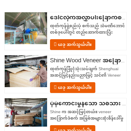
ဒေါင်လိုက်အလွှာပါးခြောက်စက်ရုံ
ထုတ်ကုန်ဖွဲ့စည်းပုံ စက်သည် သံမဏိဘောင်
တစ်ခုပေါ်တွင် တည်ဆောက်ထားပြီး
အစာကျွေးခြင်းမှ ထုတ်လွှတ်ခြင်းအထိ
ယခု ဆက်သွယ်ပါ။
မျဉ်းဖြောင့်စီးဆင်းမှုဖြင့် စီစဉ်ထားသော
ပေါင်းစပ်လုပ်ဆောင်ချက်ဇုန်လေးခုကို ပံ့ပိုး
ပေးသည်။ အစာကျွေးသည့်အပိုင်း– အဝင်
Shine Wood Veneer အခြောက်ခံစက် - ထုတ်ကုန် အပ်လုဒ်ပုံစံကို အပြီးသတ်ပါ။
သယ်ယူကိရိယာတစ်ခုနှင့် ဗီနီယာစာရွက်
ထုတ်ကုန်ခြုံငုံသုံးသပ်ချက် Shenghuai
တစ်ခုစီကို အခြောက်ခံခန်းထဲသို့…
အဆင့်မြင့်နည်းပညာဖြင့် သင်၏ Veneer
အခြောက်ခံခြင်းလုပ်ငန်းစဉ်ကို ပြုပြင်
ယခု ဆက်သွယ်ပါ။
ပြောင်းလဲပါ။ Shine Roller ၊ Veneer
အခြောက်ခံစက် အောင်မြင်မှုကို ကိုယ်စား
ပြုသည်။ သစ်သား veneer အပြောင်းအလဲ
ပိုမိုကောင်းမွန်သော သစ်သား Veneer အရည်အသွေးနှင့် အထွက်နှုန်းအတွက် တိကျသော အခြောက်ခံခြင်း
နဲ့နည်းပညာ။ အထပ်သားထုတ်လုပ်သူများ၊
Shine က အဆင့်မြင့်တယ်။ veneer
veneer ကြိတ်စက်များနှင့်…
အခြောက်ခံစက် အဖြစ်အများဆုံးစိန်ခေါ်မှု
များကိုကိုင်တွယ်ဖြေရှင်းရန်ဒီဇိုင်းပြုလုပ်
ယခု ဆက်သွယ်ပါ။