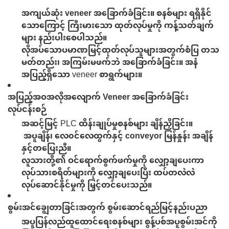
အကျယ်ဆုံး
veneer အခြောက်ခံခြင်း။
စနစ်များ ရရှိနိုင်
သောကြောင့် ကြီးမားသော ထုတ်လုပ်မှုကို ကန့်သတ်ချက်
များ နည်းပါးစေပါသည်။
လိုအပ်သောပမာဏမြင့်ထုတ်လုပ်သူများအတွက်စံပြ
တသ
မတ်တည်း၊ အကြမ်းမဖက်ဘဲ အခြောက်ခံခြင်း။
အနံ
အပြည့်ရှိသော veneer စာရွက်များ။
အပြည့်အဝအလိုအလျောက် Veneer အခြောက်ခံခြင်း
လုပ်ငန်းစဉ်
အဆင့်မြင့် PLC ထိန်းချုပ်မှုစနစ်များ ချိန်ညှိခြင်း။
အပူချိန်၊ လေ၀င်လေထွက်နှင့် conveyor မြန်နှုန်း
အချိန်
နှင့်တပြေးညီ။
လူသားတို့၏ ဝင်ရောက်စွက်ဖက်မှုကို လျှော့ချပေးကာ
လုပ်သားစရိတ်များကို လျှော့ချပေးပြီး ထပ်တလဲလဲ
လုပ်ဆောင်နိုင်မှုကို မြှင့်တင်ပေးသည်။
စွမ်းအင်ချွေတာခြင်းအတွက် စွမ်းဆောင်ရည်မြင့်နည်းပညာ
အပူပြန်လည်ထူထောင်ရေးစနစ်များ
စွန့်ပစ်အပူစွမ်းအင်ကို