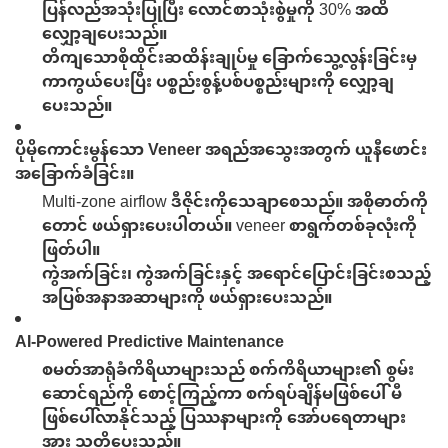
ပြန်လည်အသုံးပြုပြီး လောင်စာသုံးစွဲမှုကို 30% အထိ
လျှော့ချပေးသည်။
တိကျသောစိုထိုင်းဆထိန်းချုပ်မှု
ခြောက်သွေ့လွန်းခြင်းမှ
ကာကွယ်ပေးပြီး ပစ္စည်းစွန့်ပစ်ပစ္စည်းများကို လျှော့ချ
ပေးသည်။
ပိုမိုကောင်းမွန်သော Veneer အရည်အသွေးအတွက် ယူနီဖောင်း
အခြောက်ခံခြင်း။
Multi-zone airflow ဒီဇိုင်းကိုသေချာစေသည်။
အစိုဓာတ်ကို
တောင် ဖယ်ရှားပေးပါတယ်။
veneer စာရွက်တစ်ခုလုံးကို
ဖြတ်ပါ။
ကွဲအက်ခြင်း၊ ကွဲအက်ခြင်းနှင့် အရောင်ပြောင်းခြင်းစသည့်
အပြစ်အနာအဆာများကို ဖယ်ရှားပေးသည်။
AI-Powered Predictive Maintenance
စမတ်အာရုံခံကိရိယာများသည် စက်ကိရိယာများ၏ စွမ်း
ဆောင်ရည်ကို စောင့်ကြည့်ကာ စက်ရပ်ချိန်မဖြစ်ပေါ်မီ
ဖြစ်ပေါ်လာနိုင်သည့် ပြဿနာများကို အော်ပရေတာများ
အား သတိပေးသည်။