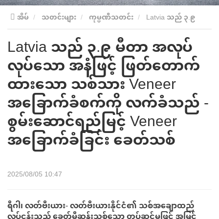
အိမ်
သတင်းများ
ကုမ္ပဏီသတင်း
Latvia သည် ၃.၉
Latvia သည် ၃.၉ မီတာ အလုပ်
မီတာ အလုပ်လုပ်သော အနံဖြင့် ဖြတ်တောက်ထားသော သစ်သား
လုပ်သော အနံဖြင့် ဖြတ်တောက်
Veneer အခြောက်ခံစက်ကို လက်ခံသည် - စွမ်းဆောင်ရည်မြင့်
ထားသော သစ်သား Veneer
Veneer အခြောက်ခံခြင်း ခေတ်သစ်
အခြောက်ခံစက်ကို လက်ခံသည် -
စွမ်းဆောင်ရည်မြင့် Veneer
အခြောက်ခံခြင်း ခေတ်သစ်
2025/08/05 10:47
ရီဂါ၊ လတ်ဗီးယား
- လတ်ဗီးယားနိုင်ငံ၏ သစ်အချောထည်
လုပ်ငန်းသည် ခေတ်မီဆန်းသစ်သော တပ်ဆင်မှုဖြင့် အမြင့်