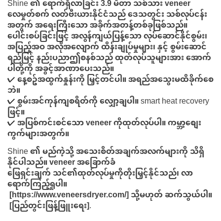
Shine ၏ ရောက်ရှိလာခြင်း
3.9 မီတာ သစ်သား veneer
လေမှုတ်စက်
လတ်ဗီးယားနိုင်ငံသည် ဒေသတွင်း သစ်လုပ်ငန်း
အတွက် အရေးကြီးသော အခိုက်အတန့်တစ်ခုဖြစ်သည်။
ပေါင်းစပ်ခြင်းဖြင့်
အလွန်ကျယ်ပြန့်သော လုပ်ဆောင်နိုင်စွမ်း၊
အပြည့်အဝ အလိုအလျောက် ထိန်းချုပ်မှုများ၊ နှင့် စွမ်းဆောင်
ရည်မြင့် နည်းပညာ
ဤစနစ်သည် ထုတ်လုပ်သူများအား အောက်
ပါတို့ကို အခွင့်အာဏာပေးသည်။
✔
နေ့စဥ်အထွက်နှုန်းကို မြှင့်တင်ပါ။
အရည်အသွေးမထိခိုက်စေ
ဘဲ။
✔
စွမ်းအင်ကုန်ကျစရိတ်ကို လျှော့ချပါ။
smart heat recovery
ဖြင့်။
✔
အပြစ်ကင်းစင်သော veneer ကိုထုတ်လုပ်ပါ။
ကမ္ဘာ့စျေး
ကွက်များအတွက်။
Shine ၏ မည်ကဲ့သို့ အသေးစိတ်အချက်အလက်များကို သိရှိ
နိုင်ပါသည်။
veneer အခြောက်ခံ
ဖြေရှင်းချက်
သင်၏ထုတ်လုပ်မှုကိုတိုးမြှင့်နိုင်သည်၊ လာ
ရောက်ကြည့်ရှုပါ။
[https://www.veneersdryer.com/]
သို့မဟုတ် ဆက်သွယ်ပါ။
[ပြည်တွင်းဖြန့်ဖြူးရေး]
.