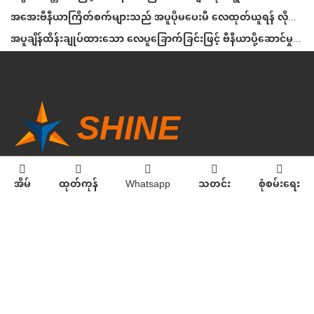
အအေးဗီနီယာကြိတ်စက်များသည် အပူပိုမပေးမီ လေထုတ်ယူရန် လိုအပ်သည်
အပူချိန်ထိန်းချုပ်ထားသော လေပူခြောက်ခြင်းဖြင့် ဗီနီယာပို့ဆောင်မှုကို တည်ငြိမ်စွာထိန်းသိမ်းပါ
အိမ်
ထုတ်ကုန်
Whatsapp
သတင်း
စုံစမ်းရေး
ကြှနျုပျတို့ကိုဆကျသှယျရနျ
အီးမေးလ်:
info@sdshinemachinery.com
Tel:
+861580662531111
စကားပေြာဟော:
7th floor, building Yongan, No.268 Quancheng Road, Jinan, China