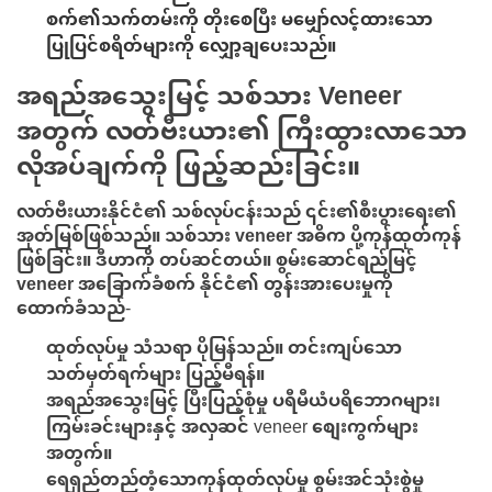
စက်၏သက်တမ်းကို တိုးစေပြီး မမျှော်လင့်ထားသော
ပြုပြင်စရိတ်များကို လျှော့ချပေးသည်။
အရည်အသွေးမြင့် သစ်သား Veneer
အတွက် လတ်ဗီးယား၏ ကြီးထွားလာသော
လိုအပ်ချက်ကို ဖြည့်ဆည်းခြင်း။
လတ်ဗီးယားနိုင်ငံ၏ သစ်လုပ်ငန်းသည် ၎င်း၏စီးပွားရေး၏
အုတ်မြစ်ဖြစ်သည်။
သစ်သား veneer
အဓိက ပို့ကုန်ထုတ်ကုန်
ဖြစ်ခြင်း။ ဒီဟာကို တပ်ဆင်တယ်။
စွမ်းဆောင်ရည်မြင့်
veneer အခြောက်ခံစက်
နိုင်ငံ၏ တွန်းအားပေးမှုကို
ထောက်ခံသည်-
ထုတ်လုပ်မှု သံသရာ ပိုမြန်သည်။
တင်းကျပ်သော
သတ်မှတ်ရက်များ ပြည့်မီရန်။
အရည်အသွေးမြင့် ပြီးပြည့်စုံမှု
ပရီမီယံပရိဘောဂများ၊
ကြမ်းခင်းများနှင့် အလှဆင် veneer စျေးကွက်များ
အတွက်။
ရေရှည်တည်တံ့သောကုန်ထုတ်လုပ်မှု
စွမ်းအင်သုံးစွဲမှု