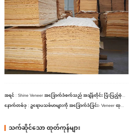
အရင် : Shine Veneer အခြောက်ခံစက်သည် အချိန်တိုင်း ပြီးပြည့်စုံသော ရလဒ်များကို ပေးစွမ်းသည်။
နောက်တစ်ခု : ဥရောပသစ်မာများကို အခြောက်ခံခြင်း- Veneer ထုတ်လုပ်မှုတွင် ကွဲပြားမှုများ
သက်ဆိုင်သော ထုတ်ကုန်များ