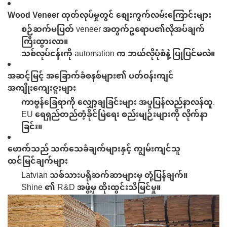
Wood Veneer ထုတ်လုပ်မှုတွင် စျေးကွက်လမ်းကြောင်းများ
စဉ်ဆက်မပြတ် veneer အတွက်ဥရောပ၏လိုအပ်ချက်
ကြီးထွားလာ။
သစ်လုပ်ငန်းကို automation က ဘယ်လိုပုံစံနဲ့ ပြုပြင်မလဲ။
အဆင့်မြင့် အခြောက်ခံစနစ်များ၏ ပတ်ဝန်းကျင်
အကျိုးကျေးဇူးများ
ကာဗွန်ခြေရာကို လျှော့ချခြင်းများ
အပူပြန်လည်နာလန်ထူ
.
EU ရေရှည်တည်တံ့ခိုင်မြဲရေး စည်းမျဉ်းများကို လိုက်နာ
ခြင်း။
ဖောက်သည် သက်သေခံချက်များနှင့် ကျွမ်းကျင်သူ
ထင်မြင်ချက်များ
Latvian သစ်သားပရိုဆက်ဆာများမှ တုံ့ပြန်ချက်။
Shine ၏ R&D အဖွဲ့မှ ထိုးထွင်းသိမြင်မှု။