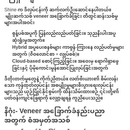
Shine က ဒီလုပ်ငန်းကို ဆက်လက်ဦးဆောင်နေပါတယ်။
မျိုးဆက်သစ် veneer အခြောက်ခံခြင်း တီထွင်ဆန်းသစ်မှု
များ
အပါအဝင်၊
စွန့်ပစ်အပူကို ပြန်လည်လည်ပတ်ခြင်း။
သုညနီးပါးအပူ
ဆုံးရှုံးမှုအတွက်။
Hybrid အပူပေးစနစ်များ
ကာဗွန်-ကြားနေ လည်ပတ်မှုများ
အတွက် (ဇီဝလောင်စာ + လျှပ်စစ်)။
Cloud-based စောင့်ကြည့်ခြင်း။
အဝေးမှ ရောဂါရှာဖွေ
ခြင်းနှင့် ပိုမိုကောင်းမွန်အောင်ပြုလုပ်ခြင်းအတွက်
ဒီတိုးတက်မှုတွေနဲ့ ကိုက်ညီတယ်။
လတ်ဗီးယား၏ စိမ်းလန်း
သော ကုန်ထုတ်လုပ်ငန်း အစပျိုးမှုများ
စီးပွားရေးလုပ်ငန်း
များသည် ယှဉ်ပြိုင်နိုင်စွမ်းကို ထိန်းသိမ်းထားစဉ် ၎င်းတို့၏
ပတ်ဝန်းကျင်ခြေရာကို လျှော့ချရန် ကူညီပေးသည်။
နိဂုံး- Veneer အခြောက်ခံနည်းပညာ
အတွက် စံအမှတ်အသစ်