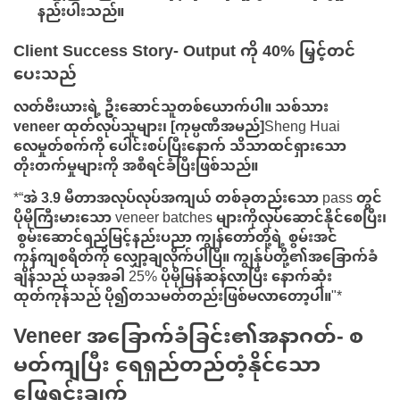
နည်းပါးသည်။
Client Success Story- Output ကို 40% မြှင့်တင်
ပေးသည်
လတ်ဗီးယားရဲ့ ဦးဆောင်သူတစ်ယောက်ပါ။
သစ်သား
veneer
ထုတ်လုပ်သူများ၊
[ကုမ္ပဏီအမည်]
Sheng Huai
လေမှုတ်စက်ကို ပေါင်းစပ်ပြီးနောက် သိသာထင်ရှားသော
တိုးတက်မှုများကို အစီရင်ခံပြီးဖြစ်သည်။
*“အဲ
3.9 မီတာအလုပ်လုပ်အကျယ်
တစ်ခုတည်းသော pass တွင်
ပိုမိုကြီးမားသော veneer batches များကိုလုပ်ဆောင်နိုင်စေပြီး၊
စွမ်းဆောင်ရည်မြင့်နည်းပညာ
ကျွန်တော်တို့ရဲ့ စွမ်းအင်
ကုန်ကျစရိတ်ကို လျှော့ချလိုက်ပါပြီ။ ကျွန်ုပ်တို့၏အခြောက်ခံ
ချိန်သည် ယခုအခါ 25% ပိုမိုမြန်ဆန်လာပြီး နောက်ဆုံး
ထုတ်ကုန်သည် ပို၍တသမတ်တည်းဖြစ်မလာတော့ပါ။"*
Veneer အခြောက်ခံခြင်း၏အနာဂတ်- စ
မတ်ကျပြီး ရေရှည်တည်တံ့နိုင်သော
ဖြေရှင်းချက်