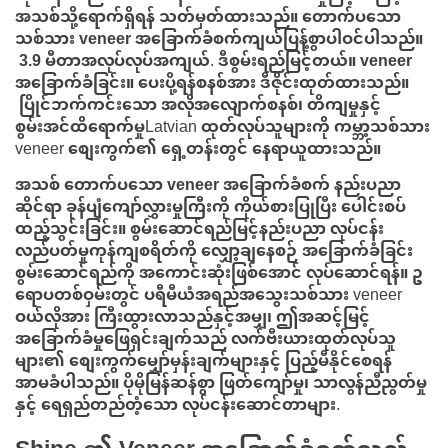
အသစ်သို့ရောက်ရှိရန် သတ်မှတ်ထားသည်။
တောက်ပသော
သစ်သား veneer အခြောက်ခံစက်
ကျယ်ပြန့်စွာပါဝင်ပါသည်။
3.9 မီတာအလုပ်လုပ်အကျယ်
. ဒီစွမ်းရည်မြင့်တယ်။
veneer
အခြောက်ခံခြင်း။
ပေးပို့ရန်စနစ်အား ဒီဇိုင်းထုတ်ထားသည်။
ပြိုင်ဘက်ကင်းသော အလိုအလျောက်စနစ်၊ တိကျမှုနှင့်
စွမ်းအင်ထိရောက်မှု
Latvian ထုတ်လုပ်သူများကို ကမ္ဘာ့သစ်သား
veneer စျေးကွက်၏ ရှေ့တန်းတွင် နေရာယူထားသည်။
အသစ်
တောက်ပသော veneer အခြောက်ခံစက်
နည်းပညာ
ဆိုင်ရာ ခုန်ပျံကျော်လွှားမှုကြီးကို ကိုယ်စားပြုပြီး ပေါင်းစပ်
ထည့်သွင်းခြင်း။
စွမ်းဆောင်ရည်မြင့်နည်းပညာ
လုပ်ငန်း
လည်ပတ်မှုကုန်ကျစရိတ်ကို လျှော့ချနေစဉ် အခြောက်ခံခြင်း
စွမ်းဆောင်ရည်ကို အကောင်းဆုံးဖြစ်အောင် လုပ်ဆောင်ရန်။ ဥ
ရောပတစ်ဝှမ်းတွင် ပရီမီယံအရည်အသွေးသစ်သား veneer
ဝယ်လိုအား ကြီးထွားလာသည်နှင့်အမျှ၊ ဤအဆင့်မြင့်
အခြောက်ခံမှုဖြေရှင်းချက်သည် လက်ဗီးယားထုတ်လုပ်သူ
များ၏ စျေးကွက်မျှော်မှန်းချက်များနှင့် ပြည့်မီနိုင်စေရန်
အာမခံပါသည်။
ပိုမိုမြန်ဆန်စွာ ဖြတ်ကျော်မှု၊ သာလွန်ညီညွတ်မှု
နှင့် ရေရှည်တည်တံ့သော လုပ်ငန်းဆောင်တာများ
.