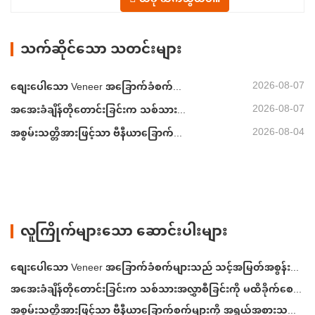
ထားသည်။ veneer အခြောက်ခံခြင်း။: မ
ညီမညာသော အစိုဓာတ်ပါဝင်မှု၊ စွမ်းအင်မ
လုံလောက်မှုနှင့် ကွဲထွက်ခြင်း၊ ကွဲအက်ခြင်း
သက်ဆိုင်သော သတင်းများ
သို့မဟုတ် အရောင်ပြောင်းခြင်းကဲ့သို့သော
ချို့ယွင်းချက်များ ဖြစ်နိုင်ခြေ။…
2026-08-07
စျေးပေါသော Veneer အခြောက်ခံစက်များသည် သင့်အမြတ်အစွန်းကို တိတ်တဆိတ် လျော့ကျစေနိုင်သည်
2026-08-07
အအေးခံချိန်တိုတောင်းခြင်းက သစ်သားအလွှာစီခြင်းကို မထိခိုက်စေပါစေနှင့်
2026-08-04
အစွမ်းသတ္တိအားဖြင့်သာ ဗီနီယာခြောက်စက်များကို အရွယ်အစားသတ်မှတ်ခြင်းမပြုပါနှင့်
လူကြိုက်များသော ဆောင်းပါးများ
စျေးပေါသော Veneer အခြောက်ခံစက်များသည် သင့်အမြတ်အစွန်းကို တိတ်တဆိတ် လျော့ကျစေနိုင်သည်
အအေးခံချိန်တိုတောင်းခြင်းက သစ်သားအလွှာစီခြင်းကို မထိခိုက်စေပါစေနှင့်
အစွမ်းသတ္တိအားဖြင့်သာ ဗီနီယာခြောက်စက်များကို အရွယ်အစားသတ်မှတ်ခြင်းမပြုပါနှင့်