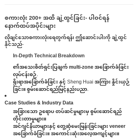
စကားလုံး 200+ အထိ ချဲ့ထွင်ခြင်း- ပါဝင်ရန်
နောက်ထပ်အပိုင်းများ
လိုချင်သောစကားလုံးရေတွက်ရန်၊ ဤဆောင်းပါးကို ချဲ့ထွင်
နိုင်သည်-
In-Depth Technical Breakdown
၏အသေးစိတ်ရှင်းပြချက်
multi-zone အခြောက်ခံခြင်း
လုပ်ငန်းစဉ်
.
ရိုးရာအခြောက်ခံခြင်း နှင့် Sheng Huai အကြား နှိုင်းယှဉ်
ခြင်း။
စွမ်းဆောင်ရည်မြင့်နည်းပညာ
.
Case Studies & Industry Data
အခြားသော ဥရောပ တပ်ဆင်မှုများမှ စွမ်းဆောင်ရည်
တိုင်းတာမှုများ။
အင်ဂျင်နီယာများနှင့် တွေ့ဆုံမေးမြန်းခြင်းများ
veneer
အခြောက်ခံခြင်း။
အကောင်းဆုံးအလေ့အကျင့်များ။