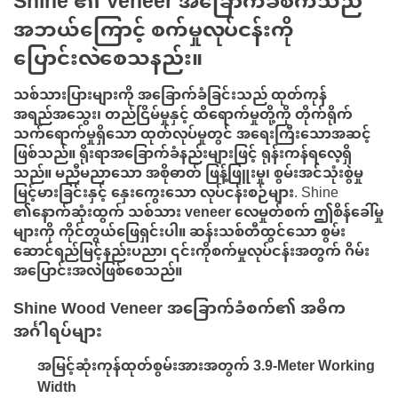
Shine ၏ Veneer အခြောက်ခံစက်သည်
အဘယ်ကြောင့် စက်မှုလုပ်ငန်းကို
ပြောင်းလဲစေသနည်း။
သစ်သားပြားများကို အခြောက်ခံခြင်းသည် ထုတ်ကုန်
အရည်အသွေး၊ တည်ငြိမ်မှုနှင့် ထိရောက်မှုတို့ကို တိုက်ရိုက်
သက်ရောက်မှုရှိသော ထုတ်လုပ်မှုတွင် အရေးကြီးသောအဆင့်
ဖြစ်သည်။ ရိုးရာအခြောက်ခံနည်းများဖြင့် ရုန်းကန်ရလေ့ရှိ
သည်။
မညီမညာသော အစိုဓာတ် ဖြန့်ဖြူးမှု၊ စွမ်းအင်သုံးစွဲမှု
မြင့်မားခြင်းနှင့် နှေးကွေးသော လုပ်ငန်းစဉ်များ
. Shine
၏နောက်ဆုံးထွက်
သစ်သား veneer လေမှုတ်စက်
ဤစိန်ခေါ်မှု
များကို ကိုင်တွယ်ဖြေရှင်းပါ။
ဆန်းသစ်တီထွင်သော စွမ်း
ဆောင်ရည်မြင့်နည်းပညာ
၊ ၎င်းကိုစက်မှုလုပ်ငန်းအတွက် ဂိမ်း
အပြောင်းအလဲဖြစ်စေသည်။
Shine Wood Veneer အခြောက်ခံစက်၏ အဓိက
အင်္ဂါရပ်များ
အမြင့်ဆုံးကုန်ထုတ်စွမ်းအားအတွက် 3.9-Meter Working
Width