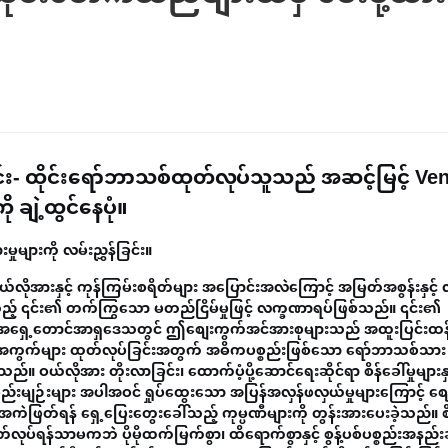
း- ထိုင်းရော်ဘာသစ်ထုတ်လုပ်သူသည် အဆင့်မြင့် Ve
ချဲ့ထွင်နေပုံ။
းမှုများကို လမ်းညွှန်ခြင်း။
 ဝယ်လိုအားနှင့် ကုန်ကြမ်းစရိတ်များ အပြောင်းအလဲကြောင့် အမြတ်အစွန်းနှင့် လ
သည့် ၎င်း၏ တက်ကြွသော မတည်ငြိမ်မှုဖြင့် လက္ခဏာရပ်ဖြစ်သည်။ ၎င်း၏
အရှေ့တောင်အာရှဒေသတွင် ဤစျေးကွက်အင်အားစုများသည် အထူးပြင်းထ
် အကွက်များ ထုတ်လုပ်ခြင်းအတွက် အဓိကပစ္စည်းဖြစ်သော ရော်ဘာသစ်သား
ဝယ်လိုအား တိုးလာခြင်း၊ ထောက်ပံ့ပို့ဆောင်ရေးဆိုင်ရာ စိန်ခေါ်မှုများနှင့် 
မျဉ်းများ အပါအဝင် ရှုပ်ထွေးသော အပြန်အလှန်ဖလှယ်မှုများကြောင့် စျေးနှ
ကဲဖြတ်ရန် ရှေ့ပြေးတွေးခေါ်သည့် ကုမ္ပဏီများကို တွန်းအားပေးခဲ့သည်။ စိန်ခ
ပ်ရန်သာမကဘဲ ပိုမိုထက်မြက်စွာ၊ ထိရောက်စွာနှင့် စွန့်ပစ်ပစ္စည်းအနည်းဆု