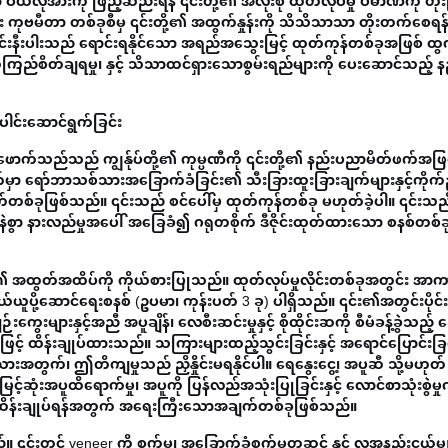
ယ်လိုအားကို ဖြည့်ဆည်းရန် ၎င်းတို့၏ အလုံးစုံ ထုတ်လုပ်မှု ပမာဏကို တိုးမြှ
 ကုဗမီတာ တစ်ခုစီမှ ၎င်းတို့၏ အထွက်နှုန်းကို သိသိသာသာ တိုးတက်စေရန
င်းနီးပါးသည် ရောင်းရနိုင်သော အရည်အသွေးမြင့် ထုတ်ကုန်တစ်ခုအဖြစ် ထ
ကြည်စိတ်ချရမှု၊ နှင့် သိသာထင်ရှားသောစွမ်းရည်များကို ပေးဆောင်သည့် 
ေါင်းဆောင်ရွက်ခြင်း
 ဖောက်သည်သည် ကျွန်ုပ်တို့၏ ကုမ္ပဏီကို ၎င်းတို့၏ နည်းပညာမိတ်ဖက်အဖြ
က်မှာ ရော်ဘာသစ်သားအခြောက်ခံခြင်း၏ သီးခြားထူးခြားချက်များနှင့်ကိုက
်စက်တစ်ခုဖြစ်သည်။ ၎င်းသည် စင်ပေါ်မှ ထုတ်ကုန်တစ်ခု မဟုတ်ခဲ့ပါ။ ၎င်းသ
ု နက်နဲစွာ နားလည်မှုအပေါ် အခြေခံ၍ ဂရုတစိုက် ဒီဇိုင်းထုတ်ထားသော စနစ်တစ်ခ
အထွတ်အထိပ်ကို ကိုယ်စားပြုသည်။ ထုတ်လုပ်မှုလိုင်းတစ်ခုအတွင်း အ
 သယ်ယူပို့ဆောင်ရေးစနစ် (ဥပမာ၊ ကုန်းပတ် 3 ခု) ပါရှိသည်။ ၎င်း၏အတွင်းပိုင်း
ားနှင့်အညီ အပူချိန်၊ လေစီးဆင်းမှုနှင့် စိုထိုင်းဆကို စီမံခန့်ခွဲသည့် 
့် ထိန်းချုပ်ထားသည်။ သကြားများထည့်သွင်းခြင်းနှင့် အရောင်ပြောင်းခြင်း
ားအတွက်၊ ဤတိကျမှုသည် ညှိနှိုင်းမရနိုင်ပါ။ ရေနွေးငွေ့၊ အပူဆီ သို့မဟုတ် 
်ဆုံးအပူထိရောက်မှု၊ အပူကို ပြန်လည်အသုံးပြုခြင်းနှင့် လောင်စာသုံးစွဲမှုက
ို ထိန်းချုပ်ရန်အတွက် အရေးကြီးသောအချက်တစ်ခုဖြစ်သည်။
်။ ၎င်းတွင် veneer ကို စက်မှ၊ အခြောက်ခံစက်မှတဆင့် နှင့် လူအနည်းငယ်မ