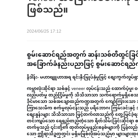
ဖြစ်သည်။
2024/06/25 17:12
စွမ်းဆောင်ရည်အတွက် ဆန်းသစ်တီထွင်ခြင်
အခြောက်ခံနည်းပညာဖြင့် စွမ်းဆောင်ရည်ကို 
နိဒါန်း- မဟာဗျူဟာအရ ရင်းနှီးမြုပ်နှံမှုဖြင့် စျေးကွက်လှုပ်ရှာ
ကမ္ဘာလုံးဆိုင်ရာ သစ်နှင့် veneer လုပ်ငန်းသည် ထောက်ပံ့မှု၊
လည်ပတ်မှု တည်ငြိမ်မှုကို သိသိသာသာ သက်ရောက်မှုရှိစေ
ခိုင်မာသော သစ်အချောထည်ကဏ္ဍအတွက် ကျော်ကြားသော 
ကြာသေးမီက စက်မှုလုပ်ငန်းသည် ပရိဘောဂ၊ ကြမ်းခင်းနှင့
စျေးနှုန်းများ သိသိသာသာ မြင့်တက်လာသည်ကို တွေ့မြင်ခဲ့ရသည်။ 
တင်းကျပ်သော ရေရှည်တည်တံ့သော ရိတ်သိမ်းခြင်းဆိုင်ရာ စည်း
တက်မှုသည် ၎င်းတို့၏ ထုတ်လုပ်မှုနည်းစနစ်များကို ပြန်လည်အ
သော ဤရာသီဥတုတွင်၊ မရှိမဖြစ်လိုအပ်သည်မှာ များများထုတ်လု