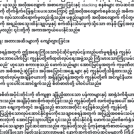
er ယူသည့် အလိုအလျောက် အစာကျွေးခြင်းနှင့် stacking စနစ်များ တပ်ဆင်
င်းကို တိုက်ရိုက်ဖြေရှင်းပေးသောကြောင့် ဤအလိုအလျောက်စနစ်သည် အဓိ
 လုပ်သားထိရောက်မှုလည်းရှိသည်။ ပစ္စည်းများကို အလိုအလျောက် ကိုင်တွ
ည်အသွေးထိန်းချုပ်မှုနှင့် စက်ထိန်းသိမ်းမှုကဲ့သို့သော တန်ဖိုးမြှင့်အလုပ
ားမှလည်း ၎င်းတို့ကို အကာအကွယ်ပေးနိုင်သည်။
ရေး အတားအဆီးများကို ကျော်လွှားခြင်း။
န်အတွက် ဤအရေးကြီးသောပိုင်ဆိုင်မှုလုပ်ငန်းလည်ပတ်မှုရရှိရန် ကျွန်ုပ်
ာပေါက်ပြီး ကျွန်ုပ်တို့၏ထုတ်လုပ်ရေးအဖွဲ့သည် ကြီးမားသောကြိုးပမ်
းမြောက်သည်" ဟူသော စကားစုသည် ဖောက်သည်များ အောင်မြင်မှုအတွက် ကုမ္ပဏီ
အစဉ်ဆွဲခြင်း၊ အပိုအပြောင်းအရွှေ့များ နှင့် ကျွန်ုပ်တို့သိရှိထားသည့်
်လုပ်မှုအချိန်ဇယားကို အရှိန်မြှင့်ရန်အတွက် ကျွန်ုပ်တို့၏ အင်ဂျင်နီယာ၊
ာက် ပူးပေါင်းဆောင်ရွက်သည့် စိတ်ဓာတ်တို့ ပါဝင်ပါသည်။
အပိုင်းတိုင်းကို တိကျစွာ ချိန်ညှိထားသော ပန်ကာများနှင့် အာရုံခံကိရိ
ည်။ အချိန်ပိုအားစိုက်ထုတ်ခြင်းသည် ကျွန်ုပ်တို့၏ လက်တွဲမှုအပေါ် အပ်နှ
စျေးကွက်တွင် အချိန်သည် စာသားအတိုင်း ငွေဖြစ်သည်ကို ကျွန်ုပ်တို့
ြည့်စုံသောလုပ်ဆောင်နိုင်စွမ်းကိုသေချာစေရန်အတွက် အပြည့်အ၀စမ်းသပ်မှ
းလုံးကို အောင်မြင်သွားပါပြီ။ ၎င်းသည် ထိုင်းနိုင်ငံရှိ ဖောက်သည်၏စက်ရုံသိ
ပ်သေချာစွာ ပြင်ဆင်ထားသည်။ ကျွန်ုပ်တို့သည် ပို့ကုန်စာရွက်စာတမ်းများ၊
ကင်းလုံခြုံသော ဖြတ်သန်းသွားလာမှုနှင့် နောက်ဆက်တွဲတပ်ဆင်မှုများကို ကြီး