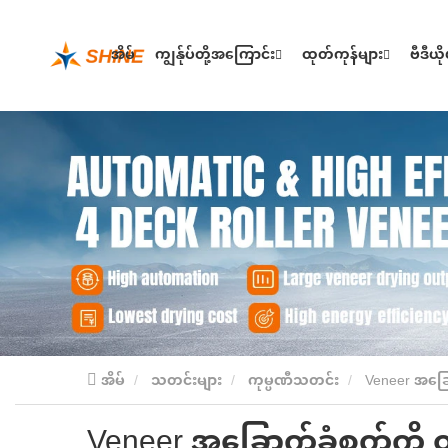
အိမ်
ကျွန်ုပ်တို့အကြောင်း
ထုတ်ကုန်များ
ဗီဒီယိ
အိမ်
သတင်းများ
ကုမ္ပဏီသတင်း
Veneer အခြော
Veneer အခြောက်ခံစက်ကို ထိ