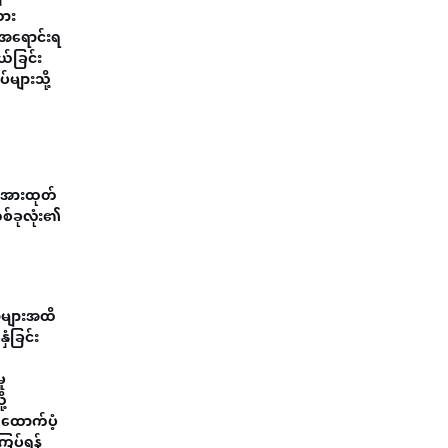
ထား
ကအရောင်းရ
ယ်ခြင်း
်များသို့
းအားထုတ်
တစ်ခုလုံး၏
ယာများအထိ
ံခြင်း
ု
ု့
 ထောက်ပံ့
ကြပ်ရန်