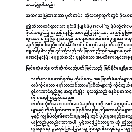
အသင့်ရှိပါသည်။
သက်သေပြထားသော မှတ်တမ်း- ထိုင်းဈေးကွက်တွင် ခိုင်မ
ဤသိသာထင်ရှားသော ရင်းနှီးမြုပ်နှံမှုအပေါ် ကျွန်ုပ်တို့
နိုင်ငံအတွင်း၌ တည်ရှိနေပြီး အတည်ပြုနိုင်သော တည်ရှိမှုဖြစ်သည်
ဟူသော ကြေငြာချက်သည် အရောင်းအ၀ယ်တစ်ခုမျှသာ မဟုတ်ပါ
ချက်ဖြစ်ပါသည်။ ထိုင်းနိုင်ငံတစ်ဝှမ်းတွင် ဆန်စက်အကြီးအ
လျက်ရှိပါသည်။ ၎င်းတို့သည် သီးခြားထည့်သွင်းမှုများမဟုတ
အောင်မြင်ပြီး ရေရှည်အသုံးပြုနိုင်သော အပလီကေးရှင်းအစု
မြင်မှယုံမည်။ ဝဘ်ဆိုက်လည်ပတ်ခြင်းသည် ဖြစ်နိုင်ချေရှိသော 
သက်သေခံဆောင်ရွက်မှု ကိုယ်တွေ့-
အခြောက်ခံစက်များကို 
လုပ်ကိုင်သော ရော်ဘာသစ်သားမျိုးစိတ်များကို ကိုင်တွယ်
စွမ်းဆောင်ရည်နှင့် အထွက်နှုန်း-
၎င်းတို့သည် စနစ်မှတဆ
ကို စောင့်ကြည့်နိုင်သည်။
ဘက်မလိုက်သော သက်သေခံချက်များကို လက်ခံရယူပါ-
က
များနှင့် တိုက်ရိုက်စကားပြောနိုင်သည်။ ဤစကားဝိုင်းများ
မှုနှင့် ကျွန်ုပ်တို့၏ရောင်းချမှုအပြီးတွင် ပံ့ပိုးမှုအရည
ယုံကြည်မှုတည်ဆောက်ပါ-
ပွင့်လင်းမြင်သာမှုက ယုံကြ
ကွန်ရက်ကို ဖွင့်လှစ်ခြင်းဖြင့်၊ ကျွန်ုပ်တို့၏အလုပ်တွင် က