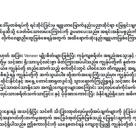
ါ်မှုတစ်ရပ်ကို ရင်ဆိုင်ခြင်းမှ ဗျူဟာမြောက်နည်းပညာဆိုင်ရာ ဖြေရှင်းခ
ိုင်မှုဆီသို့ ခေတ်မီသောလမ်းကြောင်းကို ဥပမာပေးသည်။ အရင်းအနှီးပစ္စည်း
စ်မှုကို လိုက်လျောညီထွေဖြစ်စေရန်အတွက် အထိရောက်ဆုံးနည်းဗျူဟာဖြစ်ကြော
 အခြား Veneer မျိုးစိတ်များဖြစ်ပြီး ကုန်ကျစရိတ်၊ အရည်အသွေးနှင့် စ
်တို့မှ သင့်အား ရိုးသားပွင့်လင်းစွာ ဖိတ်ကြားအပ်ပါသည်။ ကျွန်ုပ်တို့၏ နှုတ
ယ်။ ကျွန်ုပ်တို့ တည်ဆောက်သည့် စက်တိုင်းတွင် ပါ၀င်သော တိကျမှုနှင့် 
် စီစဉ်ရန် ကျွန်ုပ်တို့ကို ဆက်သွယ်ပါ။ ထို့ထက်အရေးကြီးသည်မှာ၊ ကျွန်ုပ်တို့
ုင်းနိုင်ငံနှင့် အရှေ့တောင်အာရှတခွင်သို့ သွားရောက်ကြည့်ရှုရန် သင့်အား 
ပြီး မြင်သာထင်သာရှိသော အကျိုးကျေးဇူးများအကြောင်း သင့်လုပ်ဖော်ကိုင်ဖက်
ျား၊ လုပ်သားစရိတ်သက်သာခြင်း၊ နှင့် ပိုမိုအားကောင်းပြီး ခံနိုင်ရည်ရှိသော 
ွေးနွေးရန် အသင့်ရှိပြီး သင်၏ သီးခြားထုတ်လုပ်မှုလိုအပ်ချက်များကို ခွဲခြမ်
နာဂတ်တိုးတက်မှုအတွက် အခြေခံအုတ်မြစ်ဖြစ်သည့် ဖြေရှင်းချက်ကို ကျွ
် အသင့်ရှိပါသည်။ ဤစကားဝိုင်းကို ယနေ့စတင်ရန် ကျေးဇူးပြု၍ ကျွန်ုပ်တို့ထ