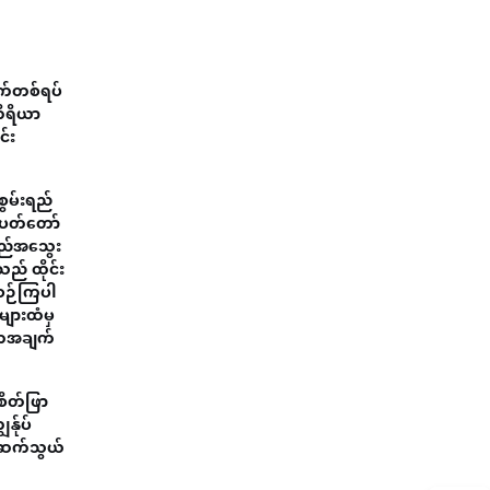
ျက်တစ်ရပ်
ကိရိယာ
င်း
ွမ်းရည်
်ကပတ်တော်
အရည်အသွေး
သည် ထိုင်း
စီစဉ်ကြပါ
များထံမှ
အဓိကအချက်
းစိတ်ဖြာ
န်ုပ်
ံ ဆက်သွယ်