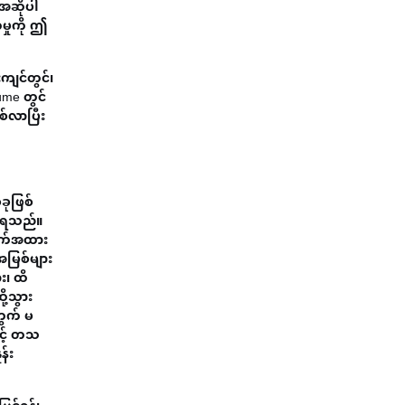
 အဆိုပါ
မှုကို ဤ
ကျင်တွင်၊
ume တွင်
်လာပြီး
ခုဖြစ်
ခဲ့ရသည်။
ောက်အထား
းအမြစ်များ
း၊ ထိ
ု့သွား
တွက် မ
ှင့် တသ
န်း