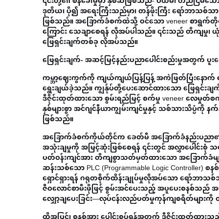
၎င်းတို့၏ စိန်ခေါ်မှုမှာ နှစ်ဆဖြစ်သည်- ပထမ၊ တည်ငြိမ်သော ဝ
ဒုတိယ၊ ပို၍ အရေးကြီးသည်မှာ၊ တန်ဖိုးကြီး ရော်ဘာသစ်သား
ဖြစ်သည်။ အခြောက်ခံစက်ထဲသို့ ဝင်သော veneer စာရွက်တို
ကြောင်း သေချာစေရန် လိုအပ်ပါသည်။ ၎င်းသည် တိကျမှု၊ ယုံ
ဖြေရှင်းချက်တစ်ခု လိုအပ်သည်။
ဖြေရှင်းချက်- အဆင့်မြင့်နည်းပညာပေါင်းစည်းမှုအတွက် ပူးပ
ကမ္ဘာ့ဈေးကွက်ကို ကျယ်ကျယ်ပြန့်ပြန့် အကဲဖြတ်ပြီးနောက်
ရွေးချယ်ခဲ့သည်။ ကျွန်ုပ်တို့ပေးဆောင်ထားသော ဖြေရှင်းချ
ဒီဇိုင်းထုတ်ထားသော စွမ်းရည်မြင့် စက်မှု veneer လေမှုတ
နှစ်များစွာ အင်ဂျင်နီယာကျွမ်းကျင်မှုနှင့် သစ်သားသိပ္ပံကိ
ဖြစ်သည်။
အခြောက်ခံစက်ကိုယ်တိုင်က ခေတ်မီ အခြောက်ခံနည်းပညာ၏ 
အသုံးချမှုကို အမြင့်ဆုံးဖြစ်စေရန် ၎င်းတွင် အလွှာပေါင်းစုံ
ပတ်ဝန်းကျင်အား တိကျစွာသတ်မှတ်ထားသော အခြောက်ခံမျဉ်းကွေးမျ
ဆန်းသစ်သော PLC (Programmable Logic Controller) စနစ်ဖြင
ရှောင်ရှားရန် ဂရုတစိုက်ထိန်းချုပ်မှုလိုအပ်သော ရော်ဘာသစ်သ
ဇီဝလောင်စာမီးဖိုဖြင့် စွမ်းအင်ပေးသည့် အပူပေးစနစ်သည် အမြင့
လျှော့ချပေးခြင်း—လုပ်ငန်းလည်ပတ်မှုကုန်ကျစရိတ်များက
ထို့အပြင်၊ စနစ်အား ပေါင်းစပ်ရန်အတွက် ဒီဇိုင်းထုတ်ထားသည