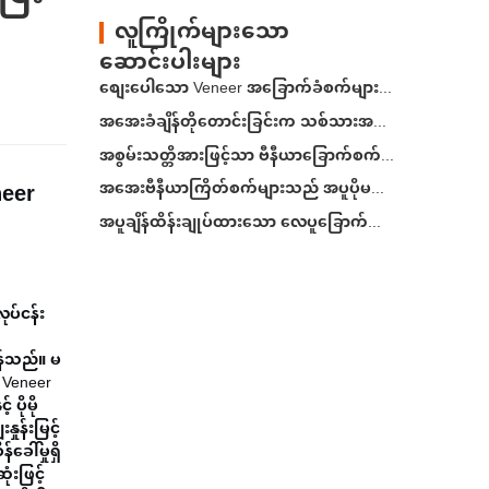
လူကြိုက်များသော
ဆောင်းပါးများ
စျေးပေါသော Veneer အခြောက်ခံစက်များသည် သင့်အမြတ်အစွန်းကို တိတ်တဆိတ် လျော့ကျစေနိုင်သည်
အအေးခံချိန်တိုတောင်းခြင်းက သစ်သားအလွှာစီခြင်းကို မထိခိုက်စေပါစေနှင့်
အစွမ်းသတ္တိအားဖြင့်သာ ဗီနီယာခြောက်စက်များကို အရွယ်အစားသတ်မှတ်ခြင်းမပြုပါနှင့်
neer
အအေးဗီနီယာကြိတ်စက်များသည် အပူပိုမပေးမီ လေထုတ်ယူရန် လိုအပ်သည်
အပူချိန်ထိန်းချုပ်ထားသော လေပူခြောက်ခြင်းဖြင့် ဗီနီယာပို့ဆောင်မှုကို တည်ငြိမ်စွာထိန်းသိမ်းပါ
ုပ်ငန်း
န်သည်။ မ
 Veneer
ပိုမို
ုန်းမြင့်
ေါ်မှုရှိ
ံးဖြင့်