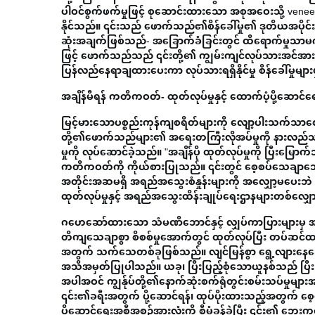
ပါဝင်စွက်ဖက်မှုဖြင့် စုဆောင်းထားသော အစုအဝေးသို့ vene
နိုင်သည်။ ၎င်းသည် ဖောက်သည်၏စိန်ခေါ်မှု၏ ဒုတိယအပို
ဆုံးအချက်ဖြစ်သည်- အခြောက်ခံခြင်းတွင် ထိရောက်မှုသာမက
ဖြင့် ဖောက်သည်သည် ၎င်းတို့၏ ကျွမ်းကျင်လုပ်သားအင်အားကို အရ
ပြန်လည်နေရာချထားပေးကာ လုပ်သားရရှိနိုင်မှု စိန်ခေါ်မှုမျ
အချိန်မီရန် ကတိကဝတ်- ထုတ်လုပ်မှုနှင့် ထောက်ပံ့ပို့ဆောင်
မြင့်မားသောပစ္စည်းကုန်ကျစရိတ်များကို လျော့ပါးသက်သာစေရ
တို့၏ဖောက်သည်များ၏ အရေးတကြီးလိုအပ်မှုကို နားလည်သဘေ
မှုကို လုပ်ဆောင်ခဲ့သည်။ "အချိန်ပို ထုတ်လုပ်မှုကို ပြီ
ကတိကဝတ်ကို ကိုယ်စားပြုသည်။ ၎င်းတွင် စေ့စပ်သေချာသော အစီ
အတိုင်းအဆမရှိ အရည်အသွေးစံနှုန်းများကို အလျှော့မပေးဘဲ ထုတ
ထုတ်လုပ်မှုနှင့် အရည်အသွေးထိန်းချုပ်ရေးဌာနများတစ်လျှေ
ဂဟေဆော်ထားသော သံမဏိဘောင်နှင့် လျှပ်ကာပြားများမှ အစိတ်
တိကျသေချာစွာ စိစစ်မှုအောက်တွင် ထုတ်လုပ်ပြီး တပ်ဆင်ထားသ
အတွက် သက်သေတစ်ခုဖြစ်သည်။ လျင်မြန်စွာ ရွေ့လျားနေသော 
အသိအမှတ်ပြုပါသည်။ ယခု၊ ပြီးပြည့်စုံသောယူနစ်သည် ပြီးပ
အပါအဝင် ကျွန်ုပ်တို့၏နောက်ဆုံးစက်ရုံတွင်းစမ်းသပ်မှုများအာ
၎င်း၏ခရီးအတွက် ပို့ဆောင်ရန်၊ ထုပ်ပိုးထားသည့်အတွက် စေ့စ
ပို့ဆောင်ရေးအစီအစဥ်အားလုံးကို စီမံခန့်ခွဲပြီး ၎င်း၏ ဘေး