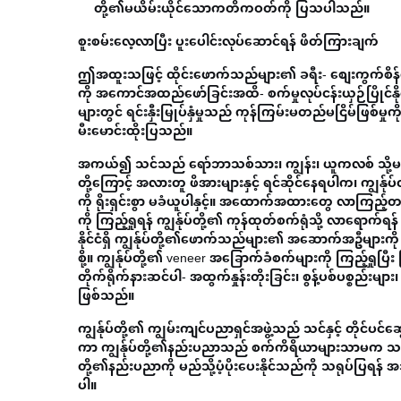
တို့၏မယိမ်းယိုင်သောကတိကဝတ်ကို ပြသပါသည်။
စူးစမ်းလေ့လာပြီး ပူးပေါင်းလုပ်ဆောင်ရန် ဖိတ်ကြားချက်
ဤအထူးသဖြင့် ထိုင်းဖောက်သည်များ၏ ခရီး- စျေးကွက်စိန်ခေ
ကို အကောင်အထည်ဖော်ခြင်းအထိ- စက်မှုလုပ်ငန်းယှဉ်ပြိုင်န
များတွင် ရင်းနှီးမြုပ်နှံမှုသည် ကုန်ကြမ်းမတည်မငြိမ်ဖြ
မီးမောင်းထိုးပြသည်။
အကယ်၍ သင်သည် ရော်ဘာသစ်သား၊ ကျွန်း၊ ယူကလစ် သို့မဟုတ်
တို့ကြောင့် အလားတူ ဖိအားများနှင့် ရင်ဆိုင်နေရပါက၊ ကျွန်ုပ
ကို ရိုးရှင်းစွာ မခံယူပါနှင့်။ အထောက်အထားတွေ လာကြည့်တ
ကို ကြည့်ရှုရန် ကျွန်ုပ်တို့၏ ကုန်ထုတ်စက်ရုံသို့ လာရောက်ရန
နိုင်ငံရှိ ကျွန်ုပ်တို့၏ဖောက်သည်များ၏ အဆောက်အဦများကို ထိ
စို့။ ကျွန်ုပ်တို့၏ veneer အခြောက်ခံစက်များကို ကြည့်ရှု
တိုက်ရိုက်နားဆင်ပါ- အထွက်နှုန်းတိုးခြင်း၊ စွန့်ပစ်ပစ္စည်းမ
ဖြစ်သည်။
ကျွန်ုပ်တို့၏ ကျွမ်းကျင်ပညာရှင်အဖွဲ့သည် သင်နှင့် တိုင်ပင်ဆ
ကာ ကျွန်ုပ်တို့၏နည်းပညာသည် စက်ကိရိယာများသာမက သင့်အ
တို့၏နည်းပညာကို မည်သို့ပံ့ပိုးပေးနိုင်သည်ကို သရုပ်ပြရန
ပါ။