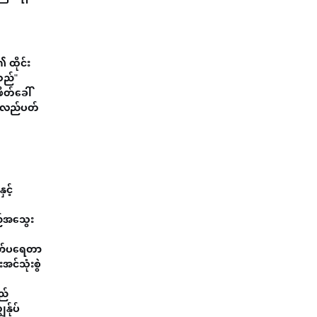
 ထိုင်း
ိသည်"
ိတ်ခေါ်
ို လည်ပတ်
င့်
ည်အသွေး
 အော်ပရေတာ
အင်သုံးစွဲ
ည်
န်ုပ်