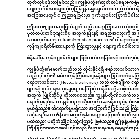
ထုတ်လုပ်ရန်သာဖြစ်သည်။ ကျွန်ုပ်တို့၏ထုတ်လုပ်ရေးစက်ရုံမျ
စျေးကွက်ဖိအားများကိုတုံ့ပြန်ရန် ရွေးချယ်ထားသည့် ထိပ်တန
အခြေအနေတွင် ကြေညာရခြင်းမှာ ဂုဏ်ယူဝမ်းမြောက်မိပါ
ဤမဟာဗျူဟာဆုံးဖြတ်ချက်သည် အရေးကြီးသော ထိုးထွင်းသိမြ
မှတ်တမ်းတစ်ခုချင်းစီမှ အထွက်နှုန်းနှင့် အရည်အသွေးကို အ
သာမဟုတ်တော့ဘဲ transformation process ၏ထိရောက်မှုတ
ကုန်ကျစရိတ်ဖိအားများကို ကြီးထွားမှုနှင့် စျေးကွက်ခေါင်
စိန်ခေါ်မှု- ကုန်ကျစရိတ်များ မြင့်တက်လာခြင်းနှင့် ထုတ်လုပ်မ
ကျွန်ုပ်တို့၏ဖောက်သည်သည် ထိုင်းနိုင်ငံရှိ ရော်ဘာသစ်
သည့် ၎င်းတို့၏အဓိကကုန်ကြမ်းစျေးနှုန်းများ မြင့်တက်မှုကြောင
ရော်ဘာသစ်သား (Hevea brasiliensis) သည် တစ်ချိန်က ရော
များနှင့် စွယ်စုံရအသုံးချမှုများကြောင့် တန်ဖိုးအရှိဆုံးစ
အတွက် ပြိုင်ဆိုင်မှု တိုးလာစေသည်။ ကျွန်ုပ်တို့၏ဖောက်သည်
ရောက်မှုနည်းသော နည်းပညာ သို့မဟုတ် နေလှန်းသည့်နည်းလမ်းမျာ
ဖွယ်ရှိသည်။ ထိရောက်မှုမရှိသော အခြောက်ခံခြင်းသည် ကြီးမ
သင့်လျော်သော ဗီနီယာအထွက်နှုန်း အများအပြားကို ထုတ်လွှတ်
မတ်တည်း မကိုက်ညီခြင်းတို့ကြောင့် ဖြစ်သည်။ ဤစွန့်ပစ်ပ
ကြီးမြင့်လာသောအခါ၊ ၎င်းသည် စီးပွားရေးအရ ရေရှည်တည်တံ့