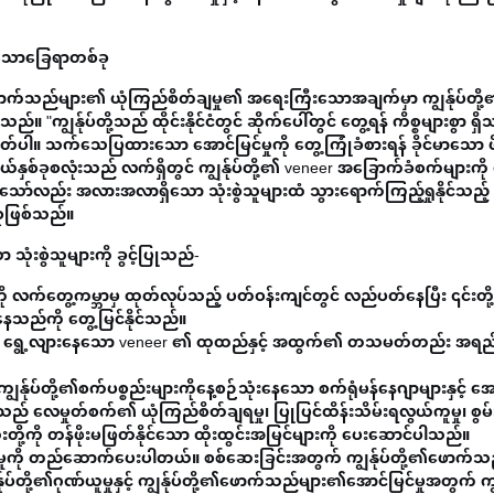
ာသောခြေရာတစ်ခု
၏ဖောက်သည်များ၏ ယုံကြည်စိတ်ချမှု၏ အရေးကြီးသောအချက်မှာ ကျွန်ုပ်တို့၏
။ "ကျွန်ုပ်တို့သည် ထိုင်းနိုင်ငံတွင် ဆိုက်ပေါ်တွင် တွေ့ရန် ကိစ္စများစွာ ရှ
။ သက်သေပြထားသော အောင်မြင်မှုကို တွေ့ကြုံခံစားရန် ခိုင်မာသော ဖ
ငယ်နှစ်ခုစလုံးသည် လက်ရှိတွင် ကျွန်ုပ်တို့၏ veneer အခြောက်ခံစက်များက
်သော်လည်း အလားအလာရှိသော သုံးစွဲသူများထံ သွားရောက်ကြည့်ရှုနိုင်သည့်
စုဖြစ်သည်။
သုံးစွဲသူများကို ခွင့်ပြုသည်-
လက်တွေ့ကမ္ဘာမှ ထုတ်လုပ်သည့် ပတ်ဝန်းကျင်တွင် လည်ပတ်နေပြီး ၎င်းတို့နှ
နေသည်ကို တွေ့မြင်နိုင်သည်။
င့် ရွေ့လျားနေသော veneer ၏ ထုထည်နှင့် အထွက်၏ တသမတ်တည်း အရ
ျွန်ုပ်တို့၏စက်ပစ္စည်းများကိုနေ့စဉ်သုံးနေသော စက်ရုံမန်နေဂျာများနှင့်
သည် လေမှုတ်စက်၏ ယုံကြည်စိတ်ချရမှု၊ ပြုပြင်ထိန်းသိမ်းရလွယ်ကူမှု၊ စွမ်း
်အသွေးတို့ကို တန်ဖိုးမဖြတ်နိုင်သော ထိုးထွင်းအမြင်များကို ပေးဆောင်ပါသည်။
ည်မှုကို တည်ဆောက်ပေးပါတယ်။ စစ်ဆေးခြင်းအတွက် ကျွန်ုပ်တို့၏ဖောက်သ
ျွန်ုပ်တို့၏ဂုဏ်ယူမှုနှင့် ကျွန်ုပ်တို့၏ဖောက်သည်များ၏အောင်မြင်မှုအတွက် ကျွ