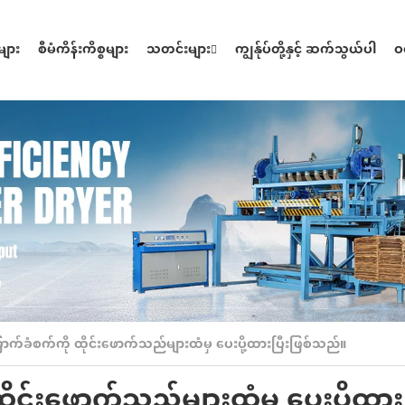
ုများ
စီမံကိန်းကိစ္စများ
သတင်းများ
ကျွန်ုပ်တို့နှင့် ဆက်သွယ်ပါ
ဝင
က်ခံစက်ကို ထိုင်းဖောက်သည်များထံမှ ပေးပို့ထားပြီးဖြစ်သည်။
ုင်းဖောက်သည်များထံမှ ပေးပို့ထားပ