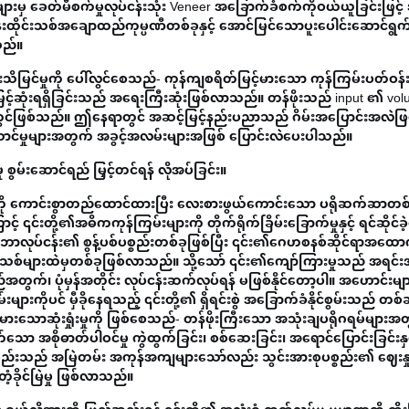
ားမှ ခေတ်မီစက်မှုလုပ်ငန်းသုံး Veneer အခြောက်ခံစက်ကိုဝယ်ယူခြင်းဖြင့်
်းထိုင်းသစ်အချောထည်ကုမ္ပဏီတစ်ခုနှင့် အောင်မြင်သောပူးပေါင်းဆောင်ရွက်
သည်။
င်မှုကို ပေါ်လွင်စေသည်- ကုန်ကျစရိတ်မြင့်မားသော ကုန်ကြမ်းပတ်ဝန်း
မြင့်ဆုံးရရှိခြင်းသည် အရေးကြီးဆုံးဖြစ်လာသည်။ တန်ဖိုးသည် input ၏ vol
ွင်ဖြစ်သည်။ ဤနေရာတွင် အဆင့်မြင့်နည်းပညာသည် ဂိမ်းအပြောင်းအလဲဖြစ
းဆောင်မှုများအတွက် အခွင့်အလမ်းများအဖြစ် ပြောင်းလဲပေးပါသည်။
ှု စွမ်းဆောင်ရည် မြှင့်တင်ရန် လိုအပ်ခြင်း။
သားကို ကောင်းစွာတည်ထောင်ထားပြီး လေးစားဖွယ်ကောင်းသော ပရိုဆက်ဆာတစ်
့် ၎င်းတို့၏အဓိကကုန်ကြမ်းများကို တိုက်ရိုက်ခြိမ်းခြောက်မှုနှင့် ရင်ဆိုင်
်ဘာလုပ်ငန်း၏ စွန့်ပစ်ပစ္စည်းတစ်ခုဖြစ်ပြီး ၎င်း၏ဂေဟစနစ်ဆိုင်ရာအထ
ိုက်ခင်းသစ်များထဲမှတစ်ခုဖြစ်လာသည်။ သို့သော် ၎င်း၏ကျော်ကြားမှုသည် အရင်
အတွက်၊ ပုံမှန်အတိုင်း လုပ်ငန်းဆက်လုပ်ရန် မဖြစ်နိုင်တော့ပါ။ အဟောင်းမျာ
းကိုပင် မှီခိုနေရသည့် ၎င်းတို့၏ ရှိရင်းစွဲ အခြောက်ခံနိုင်စွမ်းသည် တစ်ဆိ
ားသောဆုံးရှုံးမှုကို ဖြစ်စေသည်- တန်ဖိုးကြီးသော အသုံးချပရိုဂရမ်များအ
သော အစိုဓာတ်ပါဝင်မှု ကွဲထွက်ခြင်း၊ စစ်ဆေးခြင်း၊ အရောင်ပြောင်းခြင်းန
စ္စည်းသည် အမြဲတမ်း အကုန်အကျများသော်လည်း သွင်းအားစုပစ္စည်း၏ ဈေးနှု
ခိုင်မြဲမှု ဖြစ်လာသည်။