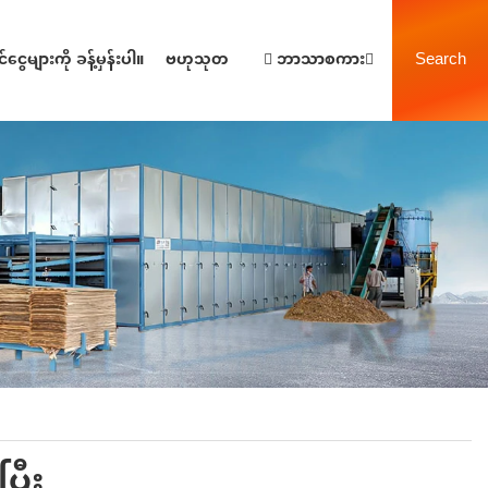
Search
်ငွေများကို ခန့်မှန်းပါ။
ဗဟုသုတ
ဘာသာစကား
ြီး