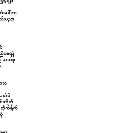
င့်ရန်၊
်
ွက်ပေါ်လာ
နည်းပညာ
စ်
်ညီစေရန်
ည် ဆယ်စု
ု
ာကာသ
ခေတ်မီ
တို့ကို
တိုက်ရိုက်
ို
ျှသာ