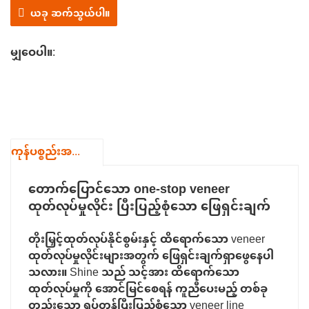
တစ်နေရာတည်းတွင် ဝန်ဆောင်မှုအပြည့်ပေးသည်။
ယခု ဆက်သွယ်ပါ။
မျှဝေပါ။:
ကုန်ပစ္စည်းအသေးစိတ်
တောက်ပြောင်သော one-stop veneer
ထုတ်လုပ်မှုလိုင်း ပြီးပြည့်စုံသော ဖြေရှင်းချက်
တိုးမြှင့်ထုတ်လုပ်နိုင်စွမ်းနှင့် ထိရောက်သော veneer
ထုတ်လုပ်မှုလိုင်းများအတွက် ဖြေရှင်းချက်ရှာဖွေနေပါ
သလား။ Shine သည် သင့်အား ထိရောက်သော
ထုတ်လုပ်မှုကို အောင်မြင်စေရန် ကူညီပေးမည့် တစ်ခု
တည်းသော ရပ်တန့်ပြီးပြည့်စုံသော veneer line