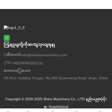
နဲ့နည်းပညာ။ အထပ်သားထုတ်လုပ်သူများ၊
veneer ကြိတ်စက်များနှင့်
ကြှနျုပျတို့ကိုဆကျသှယျရနျ
အီးမေးလ်:
info@sdshinemachinery.com
Tel:
+861580662531111
စကားပေြာဟော:
7th floor, building Yongan, No.268 Quancheng Road, Jinan, China
Copyright © 2020-2025 Shine Machinery Co., LTD
နည်းပညာပံ့ပိုး
မှု- Huazhicloud