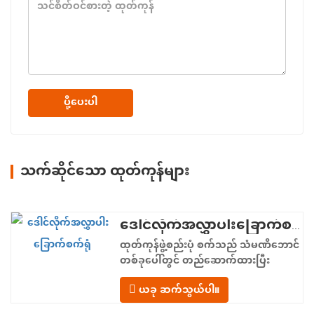
ပို့ပေးပါ
သက်ဆိုင်သော ထုတ်ကုန်များ
ဒေါင်လိုက်အလွှာပါးခြောက်စက်ရုံ
ထုတ်ကုန်ဖွဲ့စည်းပုံ စက်သည် သံမဏိဘောင်
တစ်ခုပေါ်တွင် တည်ဆောက်ထားပြီး
အစာကျွေးခြင်းမှ ထုတ်လွှတ်ခြင်းအထိ
ယခု ဆက်သွယ်ပါ။
မျဉ်းဖြောင့်စီးဆင်းမှုဖြင့် စီစဉ်ထားသော
ပေါင်းစပ်လုပ်ဆောင်ချက်ဇုန်လေးခုကို ပံ့ပိုး