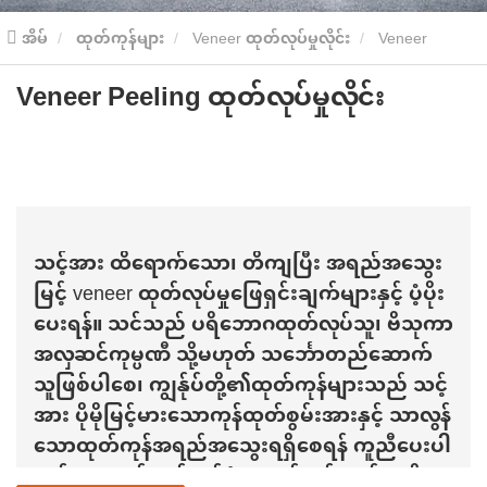
အိမ်
ထုတ်ကုန်များ
Veneer ထုတ်လုပ်မှုလိုင်း
Veneer
Veneer Peeling ထုတ်လုပ်မှုလိုင်း
Peeling ထုတ်လုပ်မှုလိုင်း
သင့်အား ထိရောက်သော၊ တိကျပြီး အရည်အသွေး
မြင့် veneer ထုတ်လုပ်မှုဖြေရှင်းချက်များနှင့် ပံ့ပိုး
ပေးရန်။ သင်သည် ပရိဘောဂထုတ်လုပ်သူ၊ ဗိသုကာ
အလှဆင်ကုမ္ပဏီ သို့မဟုတ် သင်္ဘောတည်ဆောက်
သူဖြစ်ပါစေ၊ ကျွန်ုပ်တို့၏ထုတ်ကုန်များသည် သင့်
အား ပိုမိုမြင့်မားသောကုန်ထုတ်စွမ်းအားနှင့် သာလွန်
သောထုတ်ကုန်အရည်အသွေးရရှိစေရန် ကူညီပေးပါ
မည်။ အထည်ချုပ်စက်ရုံမှ ထုတ်လုပ်သည့်အထိ