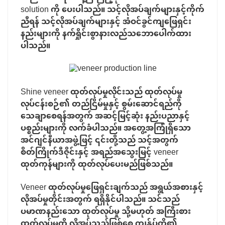
solution ကို ပေးပါသည်။ သင့်လိုအပ်ချက်များနှင့်ကိုက်
ညီရန် သင့်လိုအပ်ချက်များနှင့် အံဝင်ခွင်ကျဖြေရှင်း
နည်းများကို နက်ရှိုင်းစွာနားလည်သဘောပေါက်ထား
ပါသည်။
Shine veneer ထုတ်လုပ်မှုလိုင်းသည် ထုတ်လုပ်မှု
လုပ်ငန်းစဉ်၏ တည်ငြိမ်မှုနှင့် စွမ်းဆောင်ရည်ကို
သေချာစေရန်အတွက် အဆင့်မြင့်ဆုံး နည်းပညာနှင့်
ပစ္စည်းများကို လက်ခံပါသည်။ အတွေ့အကြုံရှိသော
အင်ဂျင်နီယာအဖွဲ့ဖြင့် ၎င်းတို့သည် သင့်အတွက်
စိတ်ကြိုက်ဒီဇိုင်းနှင့် အရည်အသွေးမြင့် veneer
ထုတ်ကုန်များကို ထုတ်လုပ်ပေးမည်ဖြစ်သည်။
Veneer ထုတ်လုပ်မှုဖြေရှင်းချက်သည် အရွယ်အစားနှင့်
လိုအပ်မှုတိုင်းအတွက် ရရှိနိုင်ပါသည်။ သင်သည်
ပမာဏနည်းသော ထုတ်လုပ်မှု သို့မဟုတ် အကြီးစား
ထုတ်လုပ်မှုကို လိုအပ်သည်ဖြစ်စေ ကျွန်ုပ်တို့၏