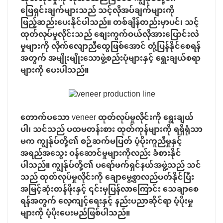
ဖြေရှင်းချက်များသည် သင့်လိုအပ်ချက်များကို
ဖြည့်ဆည်းပေးနိုင်ပါသည်။ တစ်ချိန်တည်းမှာပင်၊ သင့်
ထုတ်လုပ်မှုလိုင်းသည် စျေးကွက်ဝယ်လိုအားပြောင်းလဲ
မှုများကို လိုက်လျောညီထွေဖြစ်အောင် တုံ့ပြန်နိုင်စေရန်
အတွက် အမျိုးမျိုးသောဖွဲ့စည်းပုံများနှင့် ရွေးချယ်စရာ
များကို ပေးပါသည်။
တောက်ပသော veneer ထုတ်လုပ်မှုလိုင်းကို ရွေးချယ်
ပါ၊ သင်သည် ပထမတန်းစား ထုတ်ကုန်များကို ရရှိရုံသာ
မက ကျွန်ုပ်တို့၏ စဉ်ဆက်မပြတ် ပံ့ပိုးကူညီမှုနှင့်
အရည်အသွေး ဝန်ဆောင်မှုများကိုလည်း ခံစားနိုင်
ပါသည်။ ကျွန်ုပ်တို့၏ ပရော်ဖက်ရှင်နယ်အဖွဲ့သည် သင်
သည် ထုတ်လုပ်မှုလိုင်းကို ချောမွေ့စွာလည်ပတ်နိုင်ပြီး
အမြင့်ဆုံးတန်ဖိုးနှင့် ၎င်းမှပြန်လာကြောင်း သေချာစေ
ရန်အတွက် လေ့ကျင့်ရေးနှင့် နည်းပညာဆိုင်ရာ ပံ့ပိုးမှု
များကို ပံ့ပိုးပေးမည်ဖြစ်ပါသည်။