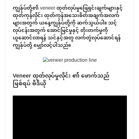
ကျွန်ုပ်တို့၏ veneer ထုတ်လုပ်မှုဖြေရှင်းချက်များနှင့်
ထုတ်ကုန်လိုင်း ထုတ်ကုန်အသေးစိတ်အချက်အလက်
များအတွက် ယနေ့ကျွန်ုပ်တို့ကို ဆက်သွယ်ပါ။ သင့်
လုပ်ငန်းအတွက် အောင်မြင်မှုနှင့် တိုးတက်မှုကို
ယူဆောင်လာရန် သင်နှင့်အတူ လက်တွဲလုပ်ဆောင်ရန်
ကျွန်ုပ်တို့ မျှော်လင့်ပါသည်။
Veneer ထုတ်လုပ်မှုလိုင်း
၏ ဖောက်သည်
ဖြစ်ရပ် ဗီဒီယို