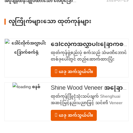
2026-07-29
အပူချိန်ထိန်းချုပ်ထားသော လေပူခြောက်ခြင်းဖြင့် ဗီနီယာပို့ဆောင်မှုကို တည်ငြိမ်စွာထိန်းသိမ်းပါ
လူကြိုက်များသော ထုတ်ကုန်များ
ဒေါင်လိုက်အလွှာပါးခြောက်စက်ရုံ
ထုတ်ကုန်ဖွဲ့စည်းပုံ စက်သည် သံမဏိဘောင်
တစ်ခုပေါ်တွင် တည်ဆောက်ထားပြီး
အစာကျွေးခြင်းမှ ထုတ်လွှတ်ခြင်းအထိ
ယခု ဆက်သွယ်ပါ။
မျဉ်းဖြောင့်စီးဆင်းမှုဖြင့် စီစဉ်ထားသော
ပေါင်းစပ်လုပ်ဆောင်ချက်ဇုန်လေးခုကို ပံ့ပိုး
ပေးသည်။ အစာကျွေးသည့်အပိုင်း– အဝင်
Shine Wood Veneer အခြောက်ခံစက် - ထုတ်ကုန် အပ်လုဒ်ပုံစံကို အပြီးသတ်ပါ။
သယ်ယူကိရိယာတစ်ခုနှင့် ဗီနီယာစာရွက်
ထုတ်ကုန်ခြုံငုံသုံးသပ်ချက် Shenghuai
တစ်ခုစီကို အခြောက်ခံခန်းထဲသို့
အဆင့်မြင့်နည်းပညာဖြင့် သင်၏ Veneer
အခြောက်ခံခြင်းလုပ်ငန်းစဉ်ကို ပြုပြင်
ယခု ဆက်သွယ်ပါ။
ပြောင်းလဲပါ။ Shine Roller ၊ Veneer
အခြောက်ခံစက် အောင်မြင်မှုကို ကိုယ်စား
ပြုသည်။ သစ်သား veneer အပြောင်းအလဲ