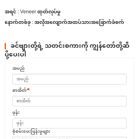
အရင် : Veneer ထုတ်လုပ်မှု
နောက်တစ်ခု : အလိုအလျောက်အထပ်သားအခြောက်ခံစက်
ခင်ဗျားတို့ရဲ့ သတင်းစကားကို ကျွန်တော်တို့ဆီ
ပို့ပေးပါ
အမည်
စာအိတ်
ဖုန်း
စုံစမ်းမေးမြန်းမှုများ