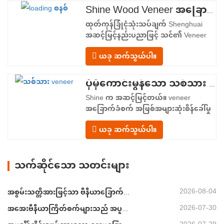
ပေးသည်။ အစာကျွေးသည့်အပိုင်း– အဝင်
Shine Wood Veneer အခြောက်ခံစက် - ထုတ်ကုန် အပ်လုဒ်ပုံစံကို အပြီးသတ်ပါ။
သယ်ယူကိရိယာတစ်ခုနှင့် ဗီနီယာစာရွက်
ထုတ်ကုန်ခြုံငုံသုံးသပ်ချက် Shenghuai
တစ်ခုစီကို အခြောက်ခံခန်းထဲသို့…
အဆင့်မြင့်နည်းပညာဖြင့် သင်၏ Veneer
အခြောက်ခံခြင်းလုပ်ငန်းစဉ်ကို ပြုပြင်
ယခု ဆက်သွယ်ပါ။
ပြောင်းလဲပါ။ Shine Roller ၊ Veneer
အခြောက်ခံစက် အောင်မြင်မှုကို ကိုယ်စား
ပြုသည်။ သစ်သား veneer အပြောင်းအလဲ
ပိုမိုကောင်းမွန်သော သစ်သား Veneer အရည်အသွေးနှင့် အထွက်နှုန်းအတွက် တိကျသော အခြောက်ခံခြင်း
နဲ့နည်းပညာ။ အထပ်သားထုတ်လုပ်သူများ၊
Shine က အဆင့်မြင့်တယ်။ veneer
veneer ကြိတ်စက်များနှင့်…
အခြောက်ခံစက် အဖြစ်အများဆုံးစိန်ခေါ်မှု
များကိုကိုင်တွယ်ဖြေရှင်းရန်ဒီဇိုင်းပြုလုပ်
ယခု ဆက်သွယ်ပါ။
ထားသည်။ veneer အခြောက်ခံခြင်း။: မ
ညီမညာသော အစိုဓာတ်ပါဝင်မှု၊ စွမ်းအင်မ
လုံလောက်မှုနှင့် ကွဲထွက်ခြင်း၊ ကွဲအက်ခြင်း
သက်ဆိုင်သော သတင်းများ
သို့မဟုတ် အရောင်ပြောင်းခြင်းကဲ့သို့သော
ချို့ယွင်းချက်များ ဖြစ်နိုင်ခြေ။…
2026-08-04
အစွမ်းသတ္တိအားဖြင့်သာ ဗီနီယာခြောက်စက်များကို အရွယ်အစားသတ်မှတ်ခြင်းမပြုပါနှင့်
2026-07-30
အအေးဗီနီယာကြိတ်စက်များသည် အပူပိုမပေးမီ လေထုတ်ယူရန် လိုအပ်သည်